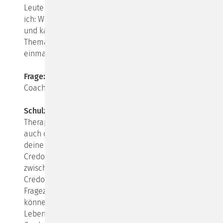
Leute sollten möglichst zu Hause bleiben. Da dachte
ich: Wie kann ich aus der Not eine Tugend machen? -
und kam auf die Idee, meinen Vortrag zu diesem
Thema (im Rahmen unserer Coaching Ausbildung)
einmal schriftlich auszuarbeiten.
Frage:
Wieso ausgerechnet dieses Thema in der
Coaching Ausbildung?
Schulz von Thun:
In jedem Coaching, in jeder
Therapie, in jeder Beratung, in jeder Fortbildung ist
auch die menschliche Begegnung enthalten, und
deine Einstellung zum Leben, dein „existenzielles
Credo“, wie ich das nenne, wird unweigerlich auf und
zwischen den Zeilen wirksam. Dieses existenzielle
Credo wird manches Ausrufezeichen und etliche
Fragezeichen enthalten - und in manche Frage
können wir, wie wir von Rilke wissen, im Laufe des
Lebens hineinwachsen. Und dieses existenzielle