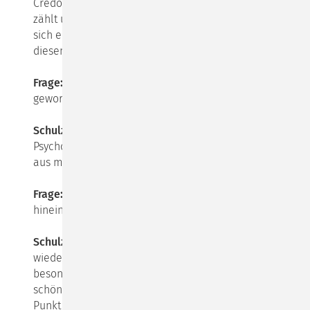
Credo, diese Vorstellung von dem, was im Leben
zählt und worum es letztlich geht, kann und sollte
sich erweitern und vertiefen. Und dazu möchte ich in
diesem Buch beitragen.
Frage:
Dann ist es ein lebensphilosophisches Buch
geworden?
Schulz von Thun:
Ja, im Grenzbereich von
Psychologie und Philosophie, mit etlichen Beispielen
aus meinem eigenen Leben.
Frage:
Spielt deine Kommunikationspsychologie
hinein?
Schulz von Thun:
Ja, unsere Modelle spielen immer
wieder eine Rolle, das Kommunikationsquadrat und
besonders auch das Wertequadrat, mit dem sich so
schön unsere existenziellen Dilemmata auf den
Punkt bringen lassen.