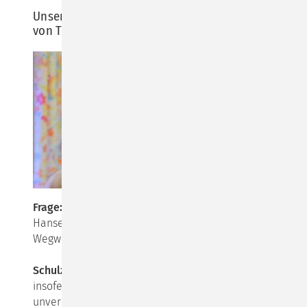
Unser Interview zum neuen Buch von Schulz
von Thun
Frage:
Am 26. Juli erscheint dein neues Buch im
Hanser Verlag. „Erfülltes Leben“ - ist das ein neuer
Wegweiser für Zeiten der Pandemie?
Schulz von Thun:
Nein, mit der Pandemie hat es nur
insofern etwas zu tun, als im letzten Jahr leider und
unverhofft viele Termine ausgefallen sind, und alte