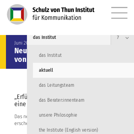
MENÜ
Angebote
10
das Institut
7
Juni 2021
Neues Buch von Friedemann Schulz
das Institut
von Thun: „Erfülltes Leben"
aktuell
das Leitungsteam
„Erfülltes Leben - ein kleines Modell für
das Berater:innenteam
eine große Idee"
unsere Philosophie
Das neue Buch von Friedemann Schulz von Thun
erscheint am 26.07.2021:
the Institute (English version)