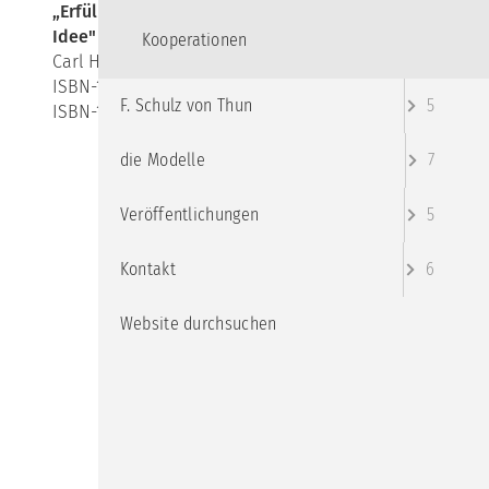
„Erfülltes Leben - ein kleines Modell für eine große
Idee"
Kooperationen
Carl Hanser Verlag (26.07.2021)
ISBN-10 ‏ : ‎ 3446271457
F. Schulz von Thun
5
ISBN-13 ‏ : ‎ 978-3446271456
die Modelle
7
Veröffentlichungen
5
Kontakt
6
Website durchsuchen