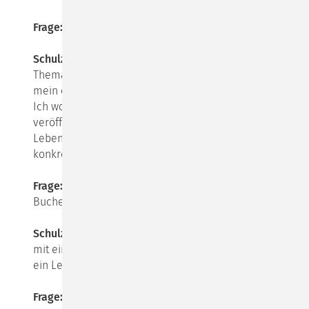
Frage:
Und eigene Lebensbeispiele?
Schulz von Thun:
Ja, beim Schreiben über dieses
Thema habe ich natürlich auch immer wieder an
mein eigenes Leben denken müssen, denken dürfen.
Ich wollte jetzt ja nicht meine Memoiren
veröffentlichen, bloß nicht! Aber manches
Lebensbeispiel eignete sich gut, um das Gemeinte
konkret werden zu lassen.
Frage:
Du hast es ja mit den Modellen - im Titel des
Buches wird ein neues Modell angekündigt!
Schulz von Thun:
Genau, ein neues 4 Felder-Quadrat
mit einem Kreis in der Mitte - 5 Felder, in denen sich
ein Leben erfüllen kann.
Frage:
Nämlich?