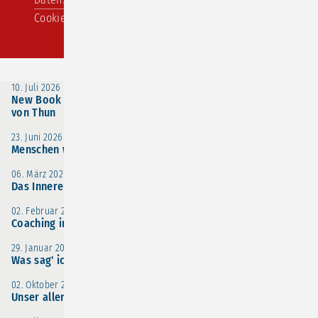
Cookie-Einstellungen
10. Juli 2026
New Book by Bernhard Poerksen and Friedemann Schulz
von Thun
23. Juni 2026
Menschen wirksam erreichen
06. März 2026
Das Innere Team für stimmige Entscheidungen
02. Februar 2026
Coaching in Zeiten von KI - sind wir austauschbar?
29. Januar 2026
Was sag' ich (nicht) im Umgang mit Trauernden?
02. Oktober 2025
Unser aller Denken ist vorurteilsbehaftet – Kopf hoch!