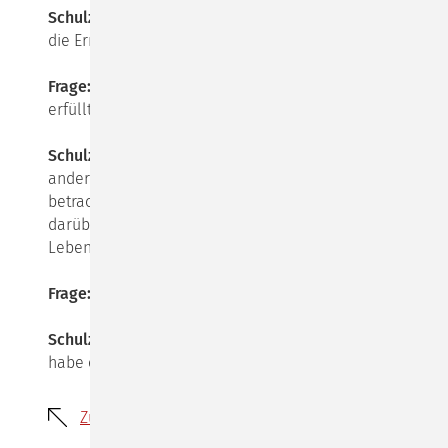
Schulz von Thun:
Nicht unbedingt, aber das Glück ist
die Erntefrucht eines erfüllten Lebens.
Frage:
Und hilft mir dein neues Buch, mein Leben
erfüllter zu machen?
Schulz von Thun:
Es hilft, dein Leben (und das Leben
anderer) mit fünf verschiedenen Brillen zu
betrachten und wichtiger noch: zu würdigen! Und ja,
darüber hinaus enthält es Anregungen, wie die
Lebenserfüllung vielleicht gesteigert werden kann.
Frage:
Wird es auch als Hörbuch erscheinen?
Schulz von Thun:
Ja, zeitgleich auch als Hörbuch. Ich
habe es diesmal sogar selbst eingelesen.
Zurück