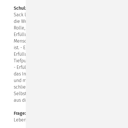
Schulz von Thun:
Soll ich die Katze schon aus dem
Sack lassen? Also gut: Erfüllung vom Typus Alpha ist
die Wunscherfüllung - hier spielen Sehnsüchte eine
Rolle, die zuweilen nicht leicht zu entdecken sind.
Erfüllung vom Typus Beta ist Sinnerfüllung - der
Mensch will für etwas da sein, was nicht nur er selbst
ist. - Erfüllung vom Typus Gamma ist die biografische
Erfüllung: alles was mir widerfährt an Hoch- und
Tiefpunkten auf der Reise durch mein eigenes Leben.
- Erfüllung vom Typus Delta ist die Daseinserfüllung:
das Innewerden des großen Mysteriums, dass es dich
und mich gibt, in einer Welt die es gibt. - Und
schließlich die Erfüllung vom Typus Omega, die
Selbsterfüllung: in dem Maße, wie es dir gelingt, das
aus dir zu machen, was als Möglichkeit in dir steckt.
Frage:
Ist ein erfülltes Leben auch ein glückliches
Leben?