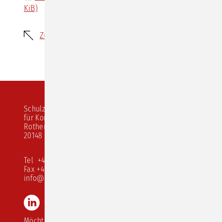
KiB)
Zurück
Schulz von Thun Institut
für Kommunikation
Rothenbaumchaussee 20
20148 Hamburg
Tel +49 40 413 526 10
Fax +49 40 413 526 68
info@schulz-von-thun.de
LinkedIn
Instagram
Youtube
TikTok
Möchten Sie unseren