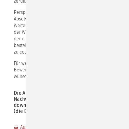
zertifiziert.
Perspekto Coaching gibt jetzt 8 Studierenden und
Absolvent:innen die Gelegenheit, zum nächsten
Weiterbildungsstart im Juni dabei zu sein. Alle Kosten
der Weiterbildung werden übernommen und nach
der einjährigen berufsbegleitenden Weiterbildung
besteht die Möglichkeit, freiberuflich für Perspekto
zu coachen.
Für weitere Infos zum Stipendienprogramm und der
Bewerbung folgen Sie bitte diesem Link. Wir
wünschen allen Interessierten viel Erfolg!
Die Ausschreibung für das
Nachwuchsprogramm können Sie hier
downloaden
(die Bewerbungsfrist läuft bis zum 09.05.2021):
Ausschreibung Nachwuchsprogramm.pdf
(521,3