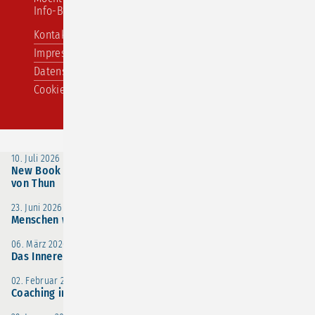
Info-Brief abonnieren?
Navigation
Kontakt
überspringen
Impressum
Datenschutzerklärung
Cookie-Einstellungen
10. Juli 2026
New Book by Bernhard Poerksen and Friedemann Schulz
von Thun
23. Juni 2026
Menschen wirksam erreichen
06. März 2026
Das Innere Team für stimmige Entscheidungen
02. Februar 2026
Coaching in Zeiten von KI - sind wir austauschbar?