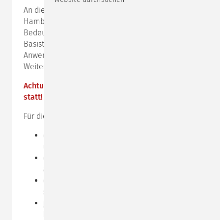
An diesem Impulstag befassen wir uns mit dem
Hamburger Verständlichkeitsmodell in seiner
Bedeutung für Beratung, Training und Coaching, mit
Basistechniken der Spontanvisualisierung und mit
Anwendungsübungen, die den Appetit zum
Weitermachen anregen. „Unperfektheit“ erwünscht!
Achtung: Dieser Impulstag findet online via
zoom
statt!
Für die
Online-Teilnahme
benötigen Sie:
das Programm
zoom,
Sie können es kostenlos
unter
www.zoom.us
herunterladen
einen Computer, der mit einer Kamera
ausgestattet ist
einen einigermaßen ruhigen Ort, an den Sie
sich zurückziehen können
je nach Ihren Bedürfnissen und der Qualität
Ihres integrierten Mikrofons ein Headset