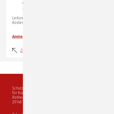
(unserer bisherigen Erfahrung nach reicht das
integrierte Mikrofon aus)
Leitung:
Roswitha Stratmann
Kosten: 325,- € zzgl. MwSt.
Anmeldung
Zurück
Schulz von Thun Institut
für Kommunikation
Rothenbaumchaussee 20
20148 Hamburg