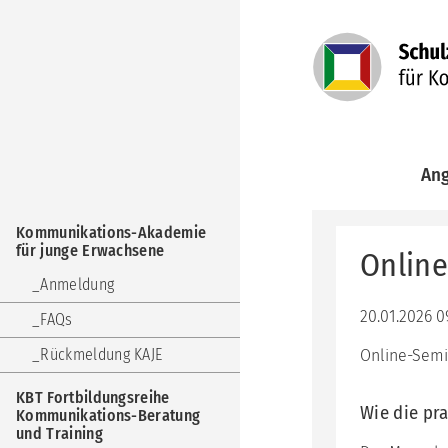
Navigation
An
überspringen
Kom
Navigation
Aka
Kommunikations-Akademie
überspringen
für
für junge Erwachsene
Online
jun
Erw
Anmeldung
KBT
20.01.2026 0
FAQs
Fort
Kom
Rückmeldung KAJE
Online-Semi
Ber
und
KBT Fortbildungsreihe
Trai
Wie die pr
Kommunikations-Beratung
und Training
KuF