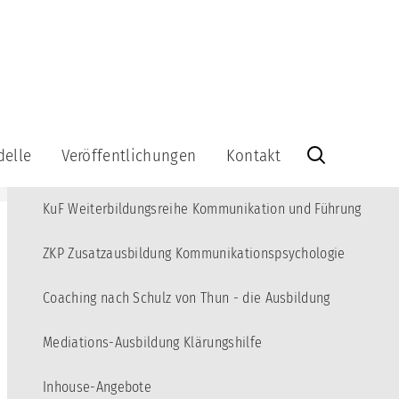
MENÜ
Angebote
10
Kommunikations-Akademie für junge Erwachsene
3
delle
Veröffentlichungen
Kontakt
KBT Fortbildungsreihe Kommunikations-Beratung und Training
Veröffentlichungen
Kontakt
KuF Weiterbildungsreihe Kommunikation und Führung
Bücher
Info-
Brief
Videos
kationsquadrat
abonnieren
ZKP Zusatzausbildung Kommunikationspsychologie
Lernspiel
Info-
Brief-
Coaching nach Schulz von Thun - die Ausbildung
Kommunikationsquadrat
Archiv
aus
Holz
Impressum
Mediations-Ausbildung Klärungshilfe
-
Datenschutzerklärung
-
Inhouse-Angebote