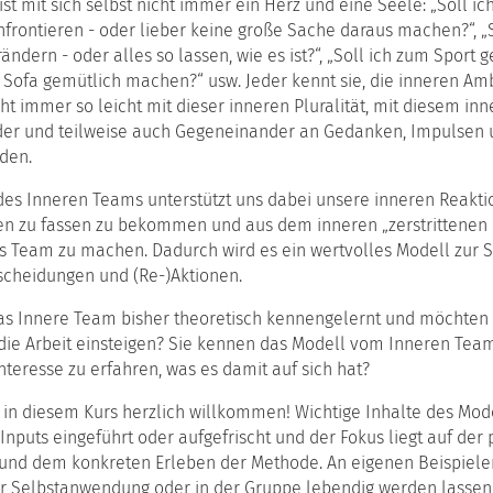
the
st mit sich selbst nicht immer ein Herz und eine Seele: „Soll i
erbildungsreihe
Institute
Arbeitskreis
das
munikation
frontieren - oder lieber keine große Sache daraus machen?“, „
(English
KuK
Werte-
rändern - oder alles so lassen, wie es ist?“, „Soll ich zum Sport 
version)
und
rung
 Sofa gemütlich machen?“ usw. Jeder kennt sie, die inneren Am
Entwickl
Kooperationen
icht immer so leicht mit dieser inneren Pluralität, mit diesem in
das
atzausbildung
er und teilweise auch Gegeneinander an Gedanken, Impulsen 
Teufelsk
munikationspsychologie
rden.
Modell
ching
das
des Inneren Teams unterstützt uns dabei unsere inneren Reakt
h
Situatio
ulz
n zu fassen zu bekommen und aus dem inneren „zerstrittenen 
s Team zu machen. Dadurch wird es ein wertvolles Modell zur S
n
scheidungen und (Re-)Aktionen.
as Innere Team bisher theoretisch kennengelernt und möchten
bildung
 die Arbeit einsteigen? Sie kennen das Modell vom Inneren Tea
iations-
teresse zu erfahren, was es damit auf sich hat?
bildung
ungshilfe
 in diesem Kurs herzlich willkommen! Wichtige Inhalte des Mod
ouse-
Inputs eingeführt oder aufgefrischt und der Fokus liegt auf der 
ebote
nd dem konkreten Erleben der Methode. An eigenen Beispiele
er Selbstanwendung oder in der Gruppe lebendig werden lassen