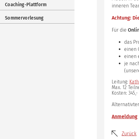
Imp
Coaching-Plattform
inneren Tea
Coa
Plat
Sommervorlesung
Achtung: Di
Som
Für die
Onli
das P
einen 
einen 
je nac
(unser
Leitung:
Kath
Max. 12 Teil
Kosten: 345,-
Alternativte
Anmeldung
Zurück