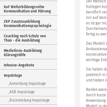
Der Mensch i
Weit
Kom
Kollegen kon
KuF Weiterbildungsreihe
und
Kommunikation und Führung
beruflich ve
Füh
mir auf dem
ZKP Zusatzausbildung
es ist gar n
ZKP
Kommunikationspsychologie
Zus
Durcheinand
Kom
fertig zu we
Coaching nach Schulz von
Coa
Thun - die Ausbildung
Das Modell 
nac
Sch
Ambivalenze
Mediations-Ausbildung
von
konstruktive
Klärungshilfe
Thu
wichtige Ent
-
Inhouse-Angebote
die
Sie haben d
Aus
praktisch in
Impulstage
Med
und haben In
Aus
Anmeldung Impulstage
Klär
Beides wäre
AGB Impulstage
Inh
durch kurze 
Ang
Rückmeldung Impulstage
Anwendung u
Modell in d