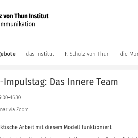
gebote
das Institut
F. Schulz von Thun
die Mo
munikations-
das
F.
die
demie
Institut
Schulz
Modelle
von
-Impulstag: Das Innere Team
aktuell
das
ge
Thun
Kommuni
achsene
das
Veröffentlichungen
Leitungsteam
das
F.
9:00–16:30
Innere
bildungsreihe
Schulz
das
Team
munikations-
von
nar via Zoom
Berater:innenteam
atung
Thun
das
unsere
Riemann
Videos
ning
aktische Arbeit mit diesem Modell funktioniert
Philosophie
Thomann
Auszeichnungen
Modell