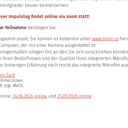
ulstage
mmitglieder besser kennenlernen.
ching-
tform
eser Impulstag findet online via
zoom
statt!
mervorlesung
ne-Teilnahme
benötigen Sie:
rogramm
zoom,
Sie können es kostenlos unter
www.zoom.us
her
Computer, der mit einer Kamera ausgestattet ist
einigermaßen ruhigen Ort, an den Sie sich zurückziehen können
h Ihren Bedürfnissen und der Qualität Ihres integrierten Mikrof
er bisherigen Erfahrung nach reicht das integrierte Mikrofon aus
rin Zach
nehmer:innen
 € zzgl. MwSt.
rmine:
24.06.2026 online
und
25.09.2026 online