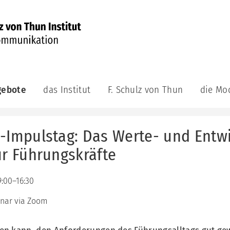
gebote
das Institut
F. Schulz von Thun
die Mo
munikations-
das
F.
die
demie
Institut
Schulz
Modelle
von
-Impulstag: Das Werte- und Entwi
aktuell
das
ge
Thun
Kommuni
achsene
ür Führungskräfte
das
Veröffentlichungen
Leitungsteam
das
F.
Innere
bildungsreihe
Schulz
das
Team
munikations-
von
9:00–16:30
Berater:innenteam
atung
Thun
das
nar via Zoom
unsere
Riemann
Videos
ning
Philosophie
Thomann
Auszeichnungen
Modell