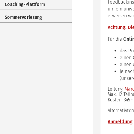
Imp
Feedbackins
Coaching-Plattform
um ein unive
Coa
erweisen wir
Plat
Sommervorlesung
Som
Achtung: Di
Für die
Onli
das P
einen 
einen 
je nac
(unser
Leitung:
Marc
Max. 12 Teil
Kosten: 345,-
Alternativte
Anmeldung