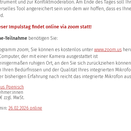
ulstage
trument und zur Konfliktmoderation. Am Ende des Tages soll I
rselles Tool angereichert sein von dem wir hoffen, dass es Ihn
ching-
d.
tform
mervorlesung
eser Impulstag findet online via
zoom
statt!
ne-Teilnahme
benötigen Sie:
rogramm
zoom,
Sie können es kostenlos unter
www.zoom.us
her
Computer, der mit einer Kamera ausgestattet ist
einigermaßen ruhigen Ort, an den Sie sich zurückziehen können
h Ihren Bedürfnissen und der Qualität Ihres integrierten Mikrof
er bisherigen Erfahrung nach reicht das integrierte Mikrofon aus
us Poe
nisch
nehmer:innen
 € zzgl. MwSt.
rmin:
26.02.2026 online