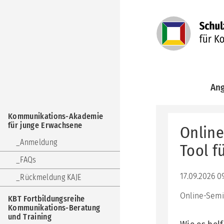
Navigation
An
überspringen
Kom
Navigation
Aka
Kommunikations-Akademie
überspringen
für
für junge Erwachsene
Online
jun
Erw
Anmeldung
Tool f
KBT
FAQs
Fort
Kom
17.09.2026 0
Rückmeldung KAJE
Ber
und
Online-Semi
KBT Fortbildungsreihe
Trai
Kommunikations-Beratung
und Training
KuF