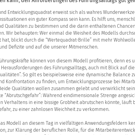
fen kann, den Anforderungen des Führungsalltags gut ge
the
erbildungsreihe
Institute
Arbeitskreis
das
munikation
(English
und Entwicklungsquadrat erweist sich als wahres Wunderwerkzeu
KuK
Werte-
version)
und
rung
ssituationen ein guter Kompass sein kann. Es hilft uns, mensch
Entwickl
d Qualitäten zu bestimmen und die darin enthaltenen Chance
Kooperationen
en. Wir behaupten: Wer einmal die Weisheit des Modells durchs
das
atzausbildung
Teufelsk
t hat, blickt durch die “Wertequadrat-Brille” mit mehr Wohlwoll
munikationspsychologie
Modell
nd Defizite und auf die unserer Mitmenschen.
ching
das
h
Situatio
hrungskräfte können von diesem Modell profitieren, denn es un
ulz
Herausforderungen des Führungsalltags, auch mit Blick auf die
n
alitäten”. So gilt es beispielsweise eine dynamische Balance 
nd Konfrontation zu finden, um Entwicklungsprozesse bei Mitar
bildung
Beide Qualitäten wollen zusammen gelebt und verwirklicht sein
te “Abrutschgefahr”: Während eindimensionale Strenge angesich
iations-
en Verhaltens in eine bissige Grobheit abrutschen könnte, läuft
bildung
efahr, zu einer zahnlosen Weichheit zu verkommen.
ungshilfe
ouse-
das Modell an diesem Tag in vielfältigen Anwendungsfeldern ke
ebote
ion, zur Klärung der beruflichen Rolle, für die Mitarbeiterentwick