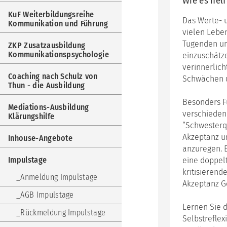
Wie es hel
Weit
Kom
KuF Weiterbildungsreihe
Das Werte- 
und
Kommunikation und Führung
Füh
vielen Leben
Tugenden un
ZKP Zusatzausbildung
ZKP
Kommunikationspsychologie
einzuschätz
Zus
verinnerlich
Kom
Coaching nach Schulz von
Schwächen u
Coa
Thun - die Ausbildung
nac
Besonders Fü
Sch
Mediations-Ausbildung
von
verschieden 
Klärungshilfe
Thu
“Schwesterqu
-
Akzeptanz u
Inhouse-Angebote
die
Aus
anzuregen. 
Impulstage
eine doppel
Med
kritisierend
Aus
Anmeldung Impulstage
Akzeptanz G
Klär
AGB Impulstage
Inh
Lernen Sie 
Ang
Rückmeldung Impulstage
Selbstreflex