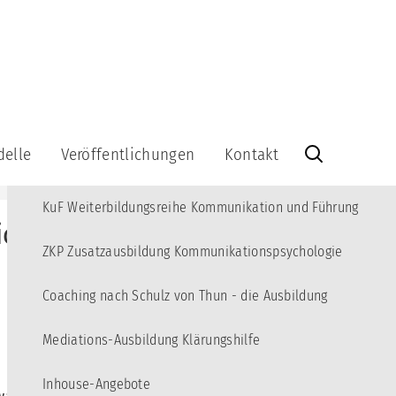
MENÜ
Angebote
10
Kommunikations-Akademie für junge Erwachsene
3
delle
Veröffentlichungen
Kontakt
KBT Fortbildungsreihe Kommunikations-Beratung und Training
Veröffentlichungen
Kontakt
KuF Weiterbildungsreihe Kommunikation und Führung
Bücher
Info-
cklungsquadrat als Multi-
Brief
Videos
kationsquadrat
abonnieren
ZKP Zusatzausbildung Kommunikationspsychologie
Lernspiel
Info-
Brief-
Coaching nach Schulz von Thun - die Ausbildung
Kommunikationsquadrat
Archiv
aus
Holz
Impressum
Mediations-Ausbildung Klärungshilfe
-
Datenschutzerklärung
-
Inhouse-Angebote