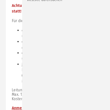
Achtung: Dieser Impulstag findet online via
zoom
statt!
Für die
Online-Teilnahme
benötigen Sie:
das Programm
zoom,
Sie können es kostenlos
unter
www.zoom.us
herunterladen
einen Computer, der mit einer Kamera
ausgestattet ist
einen einigermaßen ruhigen Ort, an den Sie
sich zurückziehen können
je nach Ihren Bedürfnissen und der Qualität
Ihres integrierten Mikrofons ein Headset
(unserer bisherigen Erfahrung nach reicht das
integrierte Mikrofon aus)
Leitung:
Lisa Roth-Schnauer
Max. 12 Teilnehmer:innen
Kosten: 345,- € zzgl. MwSt.
Anmeldung