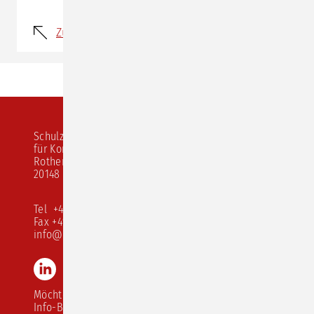
Zurück
Schulz von Thun Institut
für Kommunikation
Rothenbaumchaussee 20
20148 Hamburg
Tel +49 40 413 526 10
Fax +49 40 413 526 68
info@schulz-von-thun.de
LinkedIn
Instagram
Youtube
TikTok
Möchten Sie unseren
Info-Brief abonnieren?