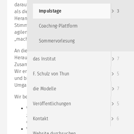
darauf schwören und agile Arbeitsweisen
Impulstage
3
als
die
zeitgemäße und erfolgversprechende
Herangehensweise ansehen, gibt es auch kritische
Stimmen und die Erfahrung, dass die Einführung von
Coaching-Plattform
agilen Methoden noch keine agilen Menschen
„macht“.
Sommervorlesung
An diesem Tag wenden wir uns den
Herausforderungen und Problemen zu, die die
das Institut
7
Zusammenarbeit in agilen Kontexten mit sich bringt.
Wir erklären, wie es zu diesen Phänomenen kommt
F. Schulz von Thun
5
und bieten einen Überblick über hilfreiche
Umgangsmöglichkeiten.
die Modelle
7
Wir beschäftigen uns mit den Fragen:
Veröffentlichungen
5
Warum kommt man in agilen Kontexten
zwischenmenschlich schneller an seine
Kontakt
6
Grenzen?
Welche gruppendynamischen Verstrickungen
Website durchsuchen