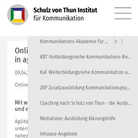
MENÜ
Angebote
10
Kommunikations-Akademie für junge Erwachsene
3
Online-Impulstag: Miteinander reden
KBT Fortbildungsreihe Kommunikations-Beratung und Training
in agilen Kontexten
KuF Weiterbildungsreihe Kommunikation und Führung
09.04.2024 09:00–16:30
Online-Seminar via Zoom
ZKP Zusatzausbildung Kommunikationspsychologie
Mit welchen Herausforderungen zu rechnen ist
Coaching nach Schulz von Thun - die Ausbildung
und wie man damit umgehen kann
Mediations-Ausbildung Klärungshilfe
Agilität ist in aller Munde und kommt in
unterschiedlichen Ausprägungen mittlerweile in
Inhouse-Angebote
nahezu jedem Unternehmen vor. Während manche