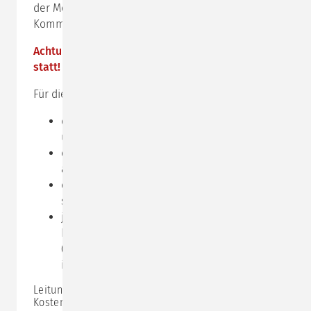
der Modelle der Hamburger
Kommunikationspsychologie zu erhalten.
Achtung: Dieser Impulstag findet online via
zoom
statt!
Für die
Online-Teilnahme
benötigen Sie:
das Programm
zoom,
Sie können es kostenlos
unter
www.zoom.us
herunterladen
einen Computer, der mit einer Kamera
ausgestattet ist
einen einigermaßen ruhigen Ort, an den Sie
sich zurückziehen können
je nach Ihren Bedürfnissen und der Qualität
Ihres integrierten Mikrofons ein Headset
(unserer bisherigen Erfahrung nach reicht das
integrierte Mikrofon aus)
Leitung:
Wibke Stegemann
Kosten: 325,- € zzgl. MwSt.