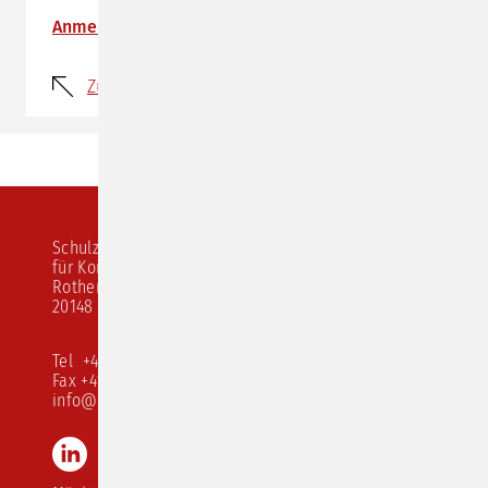
Anmeldung
Zurück
Schulz von Thun Institut
für Kommunikation
Rothenbaumchaussee 20
20148 Hamburg
Tel +49 40 413 526 10
Fax +49 40 413 526 68
info@schulz-von-thun.de
LinkedIn
Instagram
Youtube
TikTok