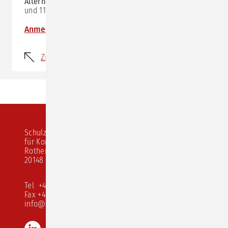
Alternativtermin:
30.10.2025 (Online, Details siehe
hier
)
und 11.12.2025 (Präsenz, Details siehe
hier
)
Anmeldung
Zurück
Schulz von Thun Institut
für Kommunikation
Rothenbaumchaussee 20
20148 Hamburg
Tel +49 40 413 526 10
Fax +49 40 413 526 68
info@schulz-von-thun.de
LinkedIn
Instagram
Youtube
TikTok