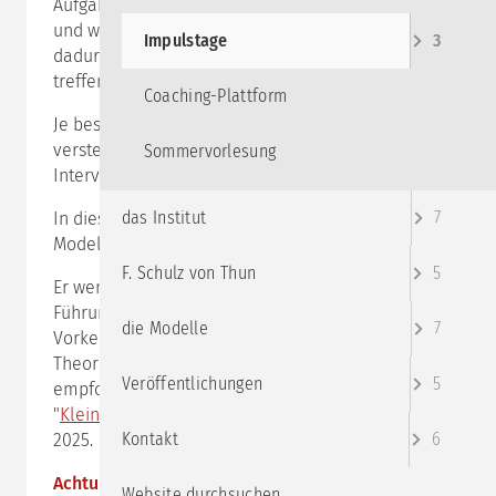
Aufgabe, muss sich häufig auch die Gruppe ändern
und weiterentwickeln. Gruppendynamik entsteht u.a.
Impulstage
3
dadurch, dass verschiedene Charaktere aufeinander
treffen.
Coaching-Plattform
Je besser die Gruppenleitung die Gruppe dabei
versteht, umso konstruktiver kann sie mit gezielten
Sommervorlesung
Interventionen auf sie einwirken.
das Institut
7
In diesem Impulstag wird das Riemann -Thomann
Modell vertiefend auf Gruppen eingeführt.
F. Schulz von Thun
5
Er wendet sich v.a. an Menschen , die Gruppen leiten-
Führungskräfte, TrainerInnen und ModeratorInnen.
die Modelle
7
Vorkenntnisse im Riemann Thomann Modell in der
Theorie und in der Selbstanwendung sind
Veröffentlichungen
5
empfohlen, z.B. durch den Impulstag kompakt
"
Kleine Schule der Menschenkenntnis
" am 24. Juli
Kontakt
6
2025.
Achtung: Dieser Impulstag findet online via
zoom
Website durchsuchen