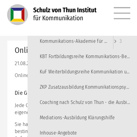
MENÜ
Angebote
10
Kommunikations-Akademie für junge Erwachsene
3
Online-Impulstag: Teamkenntnis
KBT Fortbildungsreihe Kommunikations-Beratung und Training
21.08.2025 09:00–16:30
KuF Weiterbildungsreihe Kommunikation und Führung
Online-Seminar via Zoom
ZKP Zusatzausbildung Kommunikationspsychologie
Die Gruppe verstehen
Coaching nach Schulz von Thun - die Ausbildung
Jede Gruppe hat, wie jeder Mensch auch, einen ganz
eigenen Charakter.
Mediations-Ausbildung Klärungshilfe
Sie hat Stärken und Schwächen und kann damit
bestimmte Aufgaben gut bewältigen. Ändert sich die
Inhouse-Angebote