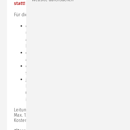
statt!
Für die
Online-Teilnahme
benötigen Sie:
das Programm
zoom,
Sie können es kostenlos
unter
www.zoom.us
herunterladen oder
alternativ den Einladungs-Link nutzen, den Sie
kurz vor dem Seminar erhalten
einen Computer, der mit einer Kamera
ausgestattet ist
einen einigermaßen ruhigen Ort, an den Sie
sich zurückziehen können
je nach Ihren Bedürfnissen und der Qualität
Ihres integrierten Mikrofons ein Headset
(unserer bisherigen Erfahrung nach reicht das
integrierte Mikrofon aus)
Leitung:
Gabi Manneck
Max. 12 Teilnehmer:innen
Kosten: 335,- € zzgl. MwSt.