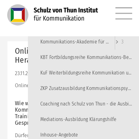
MENÜ
Angebote
10
Kommunikations-Akademie für junge Erwachsene
3
Online-Impulstag: Transkulturelle
KBT Fortbildungsreihe Kommunikations-Beratung und Training
Herausforderungen meistern
KuF Weiterbildungsreihe Kommunikation und Führung
23.11.2022 09:30–17:00
Online-Seminar via Zoom
ZKP Zusatzausbildung Kommunikationspsychologie
Wie wir die Hamburger
Coaching nach Schulz von Thun - die Ausbildung
Kommunikationsmodelle in interkulturellen
Trainings, Beratungen und
Mediations-Ausbildung Klärungshilfe
Gesprächssituationen einsetzen können
Inhouse-Angebote
Dürfen wir überhaupt noch von kulturellen