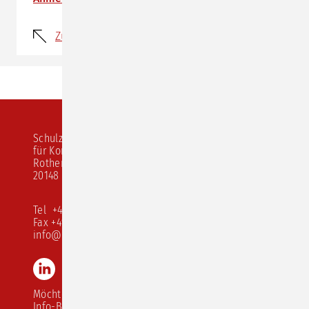
Zurück
Schulz von Thun Institut
für Kommunikation
Rothenbaumchaussee 20
20148 Hamburg
Tel +49 40 413 526 10
Fax +49 40 413 526 68
info@schulz-von-thun.de
LinkedIn
Instagram
Youtube
TikTok
Möchten Sie unseren
Info-Brief abonnieren?