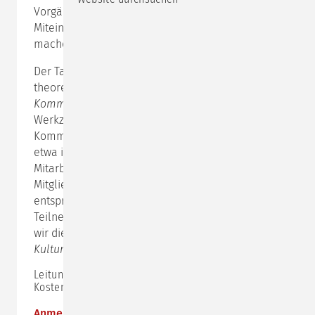
Vorgänge unseres komplizierten menschlichen
Miteinanders beschreibbar und beeinflussbar zu
machen.
Der Tag richtet sich an Teilnehmende, die über
theoretisches Grundlagenwissen zu
interkultureller
Kommunikation
verfügen und ihren professionellen
Werkzeugkasten um die Modelle der Hamburger
Kommunikationspsychologie ergänzen wollen. Also
etwa interkulturell Trainer, Berater, HR -
Mitarbeitende, global agierende Führungskräfte oder
Mitglieder internationaler Teams mit
entsprechenden Zusatzausbildungen.
Teilnehmenden ohne Grundlagenwissen empfehlen
wir die vorherige Teilnahme am
Impulstag:
Kulturelle Unterschiede verstehen.
Leitung:
Anna Fuchs
Kosten: 315,- € zzgl. MwSt.
Anmeldung