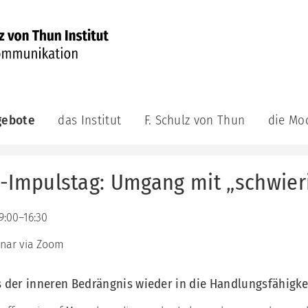
gebote
das Institut
F. Schulz von Thun
die Mo
munikations-
das
F.
die
demie
Institut
Schulz
Modelle
von
-Impulstag: Umgang mit „schwie
aktuell
das
ge
Thun
Kommuni
achsene
das
Veröffentlichungen
Leitungsteam
das
F.
9:00–16:30
Innere
bildungsreihe
Schulz
das
Team
munikations-
von
nar via Zoom
Berater:innenteam
atung
Thun
das
unsere
Riemann
Videos
ning
s der inneren Bedrängnis wieder in die Handlungsfähigke
Philosophie
Thomann
Auszeichnungen
Modell