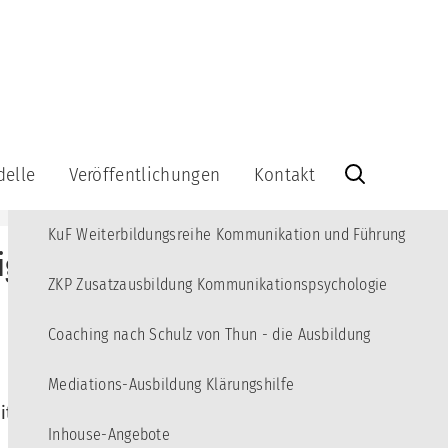
MENÜ
Angebote
10
Kommunikations-Akademie für junge Erwachsene
3
delle
Veröffentlichungen
Kontakt
KBT Fortbildungsreihe Kommunikations-Beratung und Training
Veröffentlichungen
Kontakt
KuF Weiterbildungsreihe Kommunikation und Führung
Bücher
Info-
rigen" Mitmenschen!
Brief
Videos
kationsquadrat
abonnieren
ZKP Zusatzausbildung Kommunikationspsychologie
Lernspiel
Info-
Brief-
Coaching nach Schulz von Thun - die Ausbildung
Kommunikationsquadrat
Archiv
aus
Holz
Impressum
Mediations-Ausbildung Klärungshilfe
-
it finden
Datenschutzerklärung
-
Inhouse-Angebote