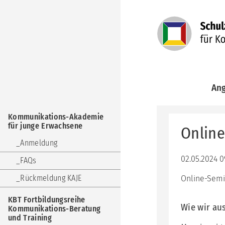
Navigation
An
überspringen
Kom
Navigation
Aka
Kommunikations-Akademie
überspringen
für
für junge Erwachsene
Online
jun
Erw
Anmeldung
KBT
02.05.2024 0
FAQs
Fort
Kom
Rückmeldung KAJE
Online-Semi
Ber
und
KBT Fortbildungsreihe
Trai
Wie wir au
Kommunikations-Beratung
und Training
KuF