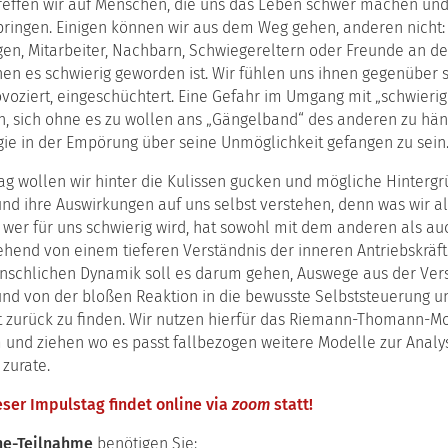
the
effen wir auf Menschen, die uns das Leben schwer machen und
erbildungsreihe
Institute
Arbeitskreis
das
munikation
ringen. Einigen können wir aus dem Weg gehen, anderen nicht: 
(English
KuK
Werte-
gen, Mitarbeiter, Nachbarn, Schwiegereltern oder Freunde an d
version)
und
rung
en es schwierig geworden ist. Wir fühlen uns ihnen gegenüber s
Entwickl
Kooperationen
ovoziert, eingeschüchtert. Eine Gefahr im Umgang mit „schwier
das
atzausbildung
in, sich ohne es zu wollen ans „Gängelband“ des anderen zu hä
Teufelsk
munikationspsychologie
gie in der Empörung über seine Unmöglichkeit gefangen zu sein
Modell
ching
das
ag wollen wir hinter die Kulissen gucken und mögliche Hinterg
h
Situatio
ulz
nd ihre Auswirkungen auf uns selbst verstehen, denn was wir al
wer für uns schwierig wird, hat sowohl mit dem anderen als auc
n
ehend von einem tieferen Verständnis der inneren Antriebskräf
schlichen Dynamik soll es darum gehen, Auswege aus der Vers
bildung
nd von der bloßen Reaktion in die bewusste Selbststeuerung un
t zurück zu finden. Wir nutzen hierfür das Riemann-Thomann-Mo
iations-
 und ziehen wo es passt fallbezogen weitere Modelle zur Analy
bildung
ungshilfe
zurate.
ouse-
eser Impulstag findet online via
zoom
statt!
ebote
ne-Teilnahme
benötigen Sie: