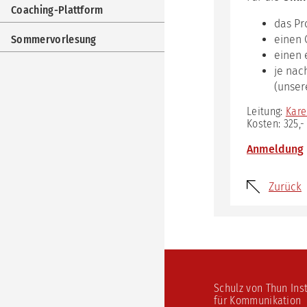
Imp
Coaching-Plattform
das P
Coa
Plat
Sommervorlesung
einen 
einen 
Som
je nac
(unser
Leitung:
Kare
Kosten: 325,-
Anmeldung
Zurück
Schulz von Thun Inst
für Kommunikation