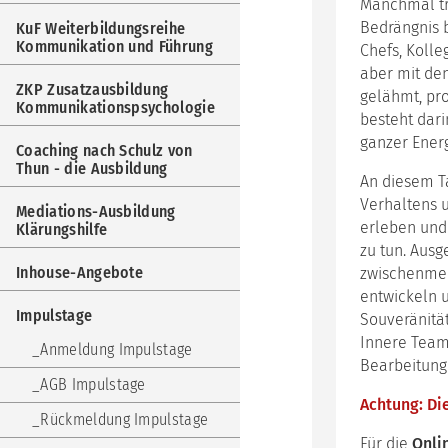
Manchmal tr
Weit
Kom
Bedrängnis b
KuF Weiterbildungsreihe
und
Kommunikation und Führung
Chefs, Kolle
Füh
aber mit den
ZKP Zusatzausbildung
gelähmt, pr
ZKP
Kommunikationspsychologie
Zus
besteht dar
Kom
ganzer Ener
Coaching nach Schulz von
Coa
Thun - die Ausbildung
An diesem T
nac
Sch
Verhaltens u
Mediations-Ausbildung
von
erleben und 
Klärungshilfe
Thu
zu tun. Ausg
-
Inhouse-Angebote
zwischenmen
die
Aus
entwickeln u
Impulstage
Souveränitä
Med
Innere Team
Aus
Anmeldung Impulstage
Klär
Bearbeitung 
AGB Impulstage
Inh
Achtung: Di
Ang
Rückmeldung Impulstage
Für die
Onli