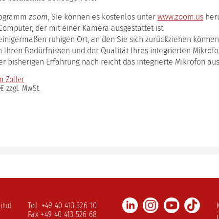
ulstage
rogramm
zoom,
Sie können es kostenlos unter
www.zoom.us
her
ching-
tform
Computer, der mit einer Kamera ausgestattet ist
einigermaßen ruhigen Ort, an den Sie sich zurückziehen können
mervorlesung
h Ihren Bedürfnissen und der Qualität Ihres integrierten Mikrof
er bisherigen Erfahrung nach reicht das integrierte Mikrofon aus
n Zoller
 € zzgl. MwSt.
LinkedIn
Instagram
Youtube
TikTo
itut
Tel +49 40 413 526 10
Fax +49 40 413 526 68