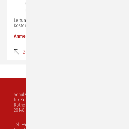
(unserer bisherigen Erfahrung nach reicht das
integrierte Mikrofon aus)
Leitung:
Karen Zoller
Kosten: 319,- € zzgl. MwSt.
Anmeldung
Zurück
Schulz von Thun Institut
für Kommunikation
Rothenbaumchaussee 20
20148 Hamburg
Tel +49 40 413 526 10