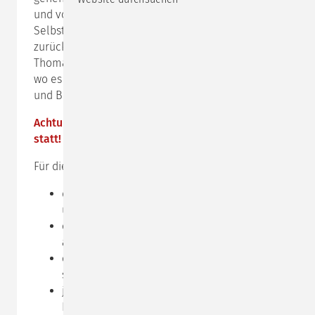
und von der bloßen Reaktion in die bewusste
Selbststeuerung und damit in die Souveränität
zurück zu finden. Wir nutzen hierfür das Riemann-
Thomann-Modell sowie das Innere Team und ziehen
wo es passt fallbezogen weitere Modelle zur Analyse
und Bearbeitung zurate.
Achtung: Dieser Impulstag findet online via
zoom
statt!
Für die
Online-Teilnahme
benötigen Sie:
das Programm
zoom,
Sie können es kostenlos
unter
www.zoom.us
herunterladen
einen Computer, der mit einer Kamera
ausgestattet ist
einen einigermaßen ruhigen Ort, an den Sie
sich zurückziehen können
je nach Ihren Bedürfnissen und der Qualität
Ihres integrierten Mikrofons ein Headset