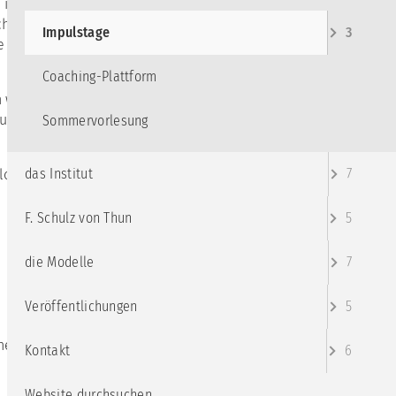
Cookie-
h in Gesprächen
Einstellungen
schiedene Formen
Impulstage
3
ve Abläufe am
ungsquadrat
Coaching-Plattform
n wollen (oder
reis-
unterstützt und
Sommervorlesung
das Institut
7
logische Aspekte
nsmodell
F. Schulz von Thun
5
die Modelle
7
Veröffentlichungen
5
er Sicht, aus
Kontakt
6
Website durchsuchen