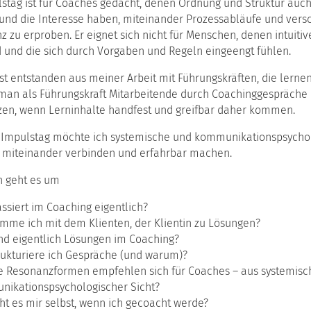
the
lstag ist für Coaches gedacht, denen Ordnung und Struktur auc
erbildungsreihe
Institute
Arbeitskreis
das
munikation
d und die Interesse haben, miteinander Prozessabläufe und ver
(English
KuK
Werte-
 zu erproben. Er eignet sich nicht für Menschen, denen intuiti
version)
und
rung
d und die sich durch Vorgaben und Regeln eingeengt fühlen.
Entwickl
Kooperationen
das
t entstanden aus meiner Arbeit mit Führungskräften, die lerne
atzausbildung
Teufelsk
munikationspsychologie
 man als Führungskraft Mitarbeitende durch Coachinggespräche 
Modell
tzen, wenn Lerninhalte handfest und greifbar daher kommen.
ching
das
h
Impulstag möchte ich systemische und kommunikationspsycho
Situatio
ulz
 miteinander verbinden und erfahrbar machen.
n
n geht es um
bildung
ssiert im Coaching eigentlich?
mme ich mit dem Klienten, der Klientin zu Lösungen?
iations-
nd eigentlich Lösungen im Coaching?
bildung
ungshilfe
rukturiere ich Gespräche (und warum)?
 Resonanzformen empfehlen sich für Coaches – aus systemisch
ouse-
ikationspsychologischer Sicht?
ebote
ht es mir selbst, wenn ich gecoacht werde?