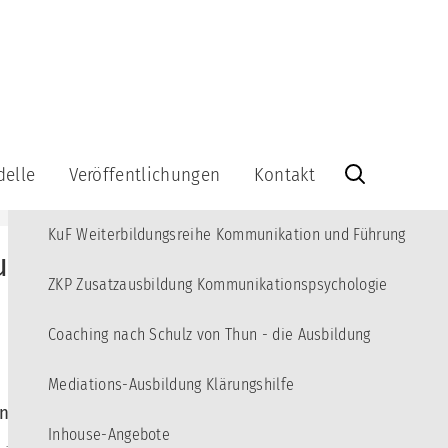
MENÜ
Angebote
10
Kommunikations-Akademie für junge Erwachsene
3
delle
Veröffentlichungen
Kontakt
KBT Fortbildungsreihe Kommunikations-Beratung und Training
Veröffentlichungen
Kontakt
KuF Weiterbildungsreihe Kommunikation und Führung
Bücher
Info-
tur und Resonanz
Brief
Videos
kationsquadrat
abonnieren
ZKP Zusatzausbildung Kommunikationspsychologie
Lernspiel
Info-
Brief-
Coaching nach Schulz von Thun - die Ausbildung
Kommunikationsquadrat
Archiv
aus
Holz
Impressum
Mediations-Ausbildung Klärungshilfe
-
intensivieren können
Datenschutzerklärung
-
Inhouse-Angebote