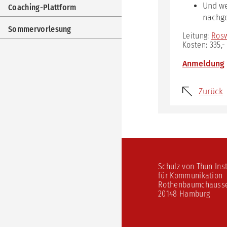
Imp
Und we
Coaching-Plattform
nachge
Coa
Plat
Sommervorlesung
Leitung:
Rosw
Som
Kosten: 335,-
Anmeldung
Zurück
Schulz von Thun Inst
für Kommunikation
Rothenbaumchauss
20148 Hamburg