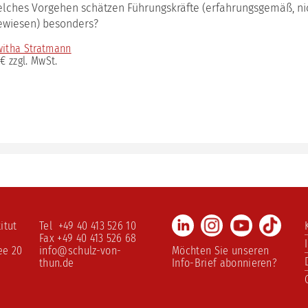
ulstage
lches Vorgehen schätzen Führungskräfte (erfahrungsgemäß, nich
wiesen) besonders?
ching-
tform
itha Stratmann
mervorlesung
 € zzgl. MwSt.
LinkedIn
Instagram
Youtube
TikTo
itut
Tel +49 40 413 526 10
Fax +49 40 413 526 68
ee 20
info@schulz-von-
Möchten Sie unseren
thun.de
Info-Brief abonnieren?