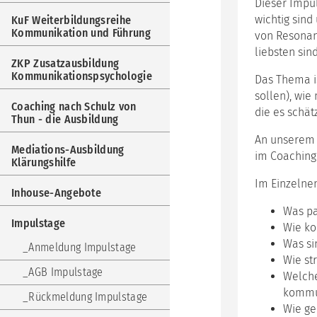
Dieser Impu
Weit
Kom
wichtig sin
KuF Weiterbildungsreihe
und
Kommunikation und Führung
von Resonanz
Füh
liebsten sin
ZKP Zusatzausbildung
ZKP
Kommunikationspsychologie
Das Thema is
Zus
Kom
sollen), wie
Coaching nach Schulz von
die es schä
Coa
Thun - die Ausbildung
nac
An unserem 
Sch
Mediations-Ausbildung
im Coaching
von
Klärungshilfe
Thu
-
Im Einzelne
Inhouse-Angebote
die
Aus
Was pa
Impulstage
Wie ko
Med
Was si
Aus
Anmeldung Impulstage
Klär
Wie st
AGB Impulstage
Welche
Inh
kommun
Ang
Rückmeldung Impulstage
Wie ge