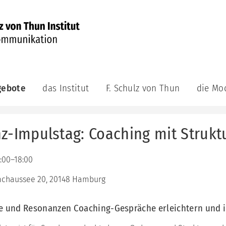
gebote
das Institut
F. Schulz von Thun
die Mo
munikations-
das
F.
die
demie
Institut
Schulz
Modelle
von
z-Impulstag: Coaching mit Struk
aktuell
das
ge
Thun
Kommuni
achsene
das
Veröffentlichungen
Leitungsteam
das
F.
0:00–18:00
Innere
bildungsreihe
Schulz
das
Team
munikations-
von
chaussee 20, 20148 Hamburg
Berater:innenteam
atung
Thun
das
unsere
Riemann
Videos
ning
e und Resonanzen Coaching-Gespräche erleichtern und 
Philosophie
Thomann
Auszeichnungen
Modell