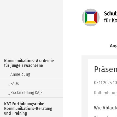
Navigation
An
überspringen
Kom
Navigation
Aka
Kommunikations-Akademie
überspringen
für
für junge Erwachsene
Präsen
jun
Erw
Anmeldung
KBT
05.11.2025 1
FAQs
Fort
Kom
Rückmeldung KAJE
Rothenbaum
Ber
und
KBT Fortbildungsreihe
Trai
Wie Abläuf
Kommunikations-Beratung
und Training
KuF