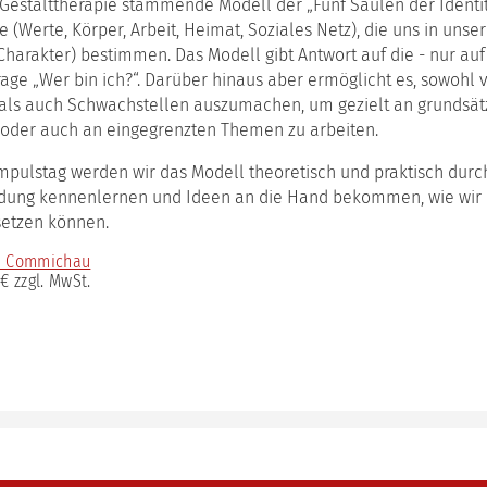
the
Gestalttherapie stammende Modell der „Fünf Säulen der Identit
erbildungsreihe
Institute
Arbeitskreis
das
munikation
e (Werte, Körper, Arbeit, Heimat, Soziales Netz), die uns in unsere
(English
KuK
Werte-
harakter) bestimmen. Das Modell gibt Antwort auf die - nur auf
version)
und
rung
rage „Wer bin ich?“. Darüber hinaus aber ermöglicht es, sowohl 
Entwickl
Kooperationen
als auch Schwachstellen auszumachen, um gezielt an grundsät
das
atzausbildung
 oder auch an eingegrenzten Themen zu arbeiten.
Teufelsk
munikationspsychologie
Modell
mpulstag werden wir das Modell theoretisch und praktisch durc
ching
das
ung kennenlernen und Ideen an die Hand bekommen, wie wir 
h
Situatio
ulz
setzen können.
n
a Commichau
 € zzgl. MwSt.
bildung
iations-
bildung
ungshilfe
ouse-
ebote