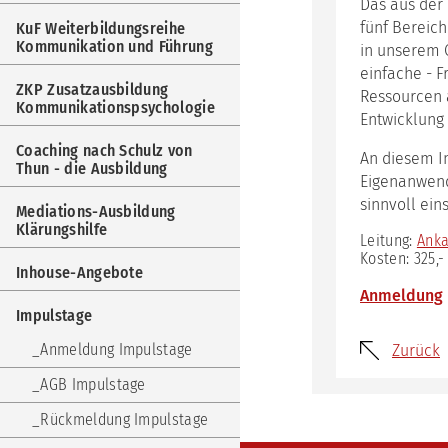
Das aus der 
Weit
Kom
fünf Bereich
KuF Weiterbildungsreihe
und
Kommunikation und Führung
in unserem C
Füh
einfache - F
ZKP Zusatzausbildung
Ressourcen 
ZKP
Kommunikationspsychologie
Zus
Entwicklung
Kom
Coaching nach Schulz von
An diesem I
Coa
Thun - die Ausbildung
Eigenanwend
nac
Sch
sinnvoll ein
Mediations-Ausbildung
von
Klärungshilfe
Thu
Leitung:
Ank
-
Kosten: 325,-
Inhouse-Angebote
die
Aus
Anmeldung
Impulstage
Med
Aus
Anmeldung Impulstage
Zurück
Klär
AGB Impulstage
Inh
Ang
Rückmeldung Impulstage