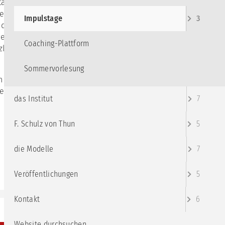
Cookie-
ät“ unterscheidet
Einstellungen
r Identität (nicht
Impulstage
3
 den ersten Blick
verdeckte
ungsquadrat
Coaching-Plattform
zlicher
reis-
Sommervorlesung
h
es im Coaching
das Institut
7
nsmodell
F. Schulz von Thun
5
die Modelle
7
Veröffentlichungen
5
Kontakt
6
Website durchsuchen