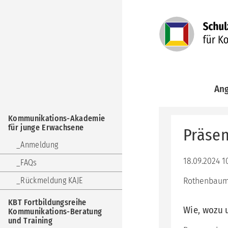
Navigation
An
überspringen
Kom
Navigation
Aka
Kommunikations-Akademie
überspringen
für
für junge Erwachsene
Präsen
jun
Erw
Anmeldung
KBT
18.09.2024 1
FAQs
Fort
Kom
Rückmeldung KAJE
Rothenbaum
Ber
und
KBT Fortbildungsreihe
Trai
Wie, wozu 
Kommunikations-Beratung
und Training
KuF