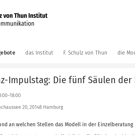
gebote
das Institut
F. Schulz von Thun
die Mo
munikations-
das
F.
die
demie
Institut
Schulz
Modelle
von
z-Impulstag: Die fünf Säulen der 
aktuell
das
ge
Thun
Kommuni
achsene
das
Veröffentlichungen
Leitungsteam
das
F.
0:00–18:00
Innere
bildungsreihe
Schulz
das
Team
munikations-
von
chaussee 20, 20148 Hamburg
Berater:innenteam
atung
Thun
das
unsere
Riemann
Videos
ning
und an welchen Stellen das Modell in der Einzelberatung 
Philosophie
Thomann
Auszeichnungen
Modell