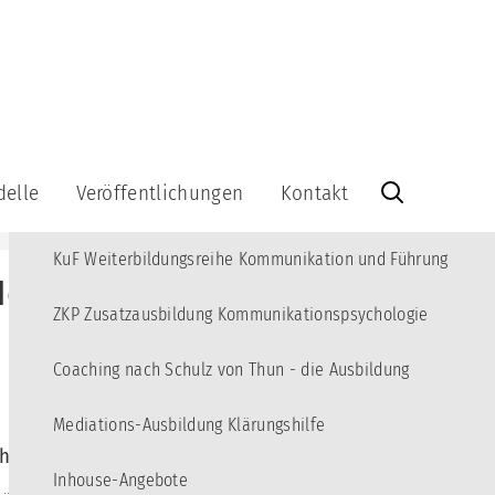
MENÜ
Angebote
10
Kommunikations-Akademie für junge Erwachsene
3
delle
Veröffentlichungen
Kontakt
KBT Fortbildungsreihe Kommunikations-Beratung und Training
Veröffentlichungen
Kontakt
KuF Weiterbildungsreihe Kommunikation und Führung
Bücher
Info-
Identität als Coachingtool
Brief
Videos
kationsquadrat
abonnieren
ZKP Zusatzausbildung Kommunikationspsychologie
Lernspiel
Info-
Brief-
Coaching nach Schulz von Thun - die Ausbildung
Kommunikationsquadrat
Archiv
aus
Holz
Impressum
Mediations-Ausbildung Klärungshilfe
-
hilfreich sein kann
Datenschutzerklärung
-
Inhouse-Angebote