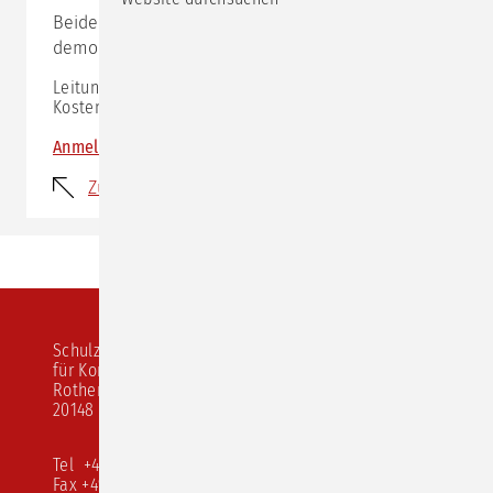
Beide Techniken werden im Seminar erläutert,
demonstriert und ausgiebig geübt.
Leitung:
Karl Benien
Kosten: 335,- Euro zzgl. MwSt.
Anmeldung
Zurück
Schulz von Thun Institut
für Kommunikation
Rothenbaumchaussee 20
20148 Hamburg
Tel +49 40 413 526 10
Fax +49 40 413 526 68