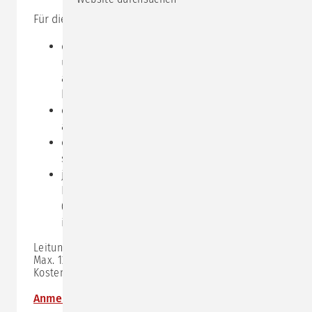
Für die
Online-Teilnahme
benötigen Sie:
das Programm
zoom,
Sie können es kostenlos
unter
www.zoom.us
herunterladen oder
alternativ den Einladungs-Link nutzen, den Sie
kurz vor dem Seminar erhalten
einen Computer, der mit einer Kamera
ausgestattet ist
einen einigermaßen ruhigen Ort, an den Sie
sich zurückziehen können
je nach Ihren Bedürfnissen und der Qualität
Ihres integrierten Mikrofons ein Headset
(unserer bisherigen Erfahrung nach reicht das
integrierte Mikrofon aus)
Leitung:
Gabi Manneck
Max. 12 Teilnehmer:innen
Kosten: 325,- € zzgl. MwSt.
Anmeldung