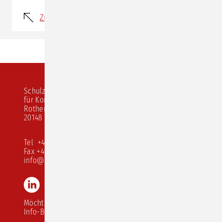
Zurück
Schulz von Thun Institut
für Kommunikation
Rothenbaumchaussee 20
20148 Hamburg
Tel +49 40 413 526 10
Fax +49 40 413 526 68
info@schulz-von-thun.de
LinkedIn
Instagram
Youtube
TikTok
Möchten Sie unseren
Info-Brief abonnieren?
Navigation