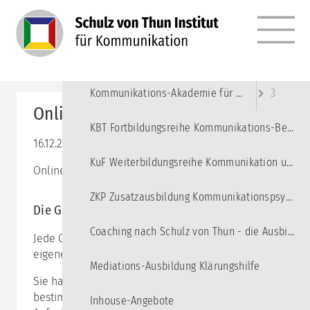
MENÜ
Angebote
10
Kommunikations-Akademie für junge Erwachsene
3
Online-Impulstag: Teamkenntnis
KBT Fortbildungsreihe Kommunikations-Beratung und Training
16.12.2024 09:00–16:30
KuF Weiterbildungsreihe Kommunikation und Führung
Online-Seminar via Zoom
ZKP Zusatzausbildung Kommunikationspsychologie
Die Gruppe verstehen
Coaching nach Schulz von Thun - die Ausbildung
Jede Gruppe hat, wie jeder Mensch auch, einen ganz
eigenen Charakter.
Mediations-Ausbildung Klärungshilfe
Sie hat Stärken und Schwächen und kann damit
bestimmte Aufgaben gut bewältigen. Ändert sich die
Inhouse-Angebote