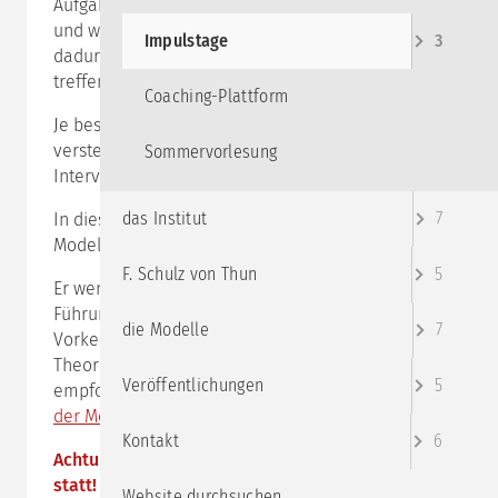
Aufgabe, muss sich häufig auch die Gruppe ändern
und weiterentwickeln. Gruppendynamik entsteht u.a.
Impulstage
3
dadurch, dass verschiedene Charaktere aufeinander
treffen.
Coaching-Plattform
Je besser die Gruppenleitung die Gruppe dabei
versteht, umso konstruktiver kann sie mit gezielten
Sommervorlesung
Interventionen auf sie einwirken.
das Institut
7
In diesem Impulstag wird das Riemann -Thomann
Modell vertiefend auf Gruppen eingeführt.
F. Schulz von Thun
5
Er wendet sich v.a. an Menschen , die Gruppen leiten-
Führungskräfte, TrainerInnen und ModeratorInnen.
die Modelle
7
Vorkenntnisse im Riemann Thomann Modell in der
Theorie und in der Selbstanwendung sind
Veröffentlichungen
5
empfohlen, z.B. durch den Impulstag "
Kleine Schule
der Menschenkenntnis
".
Kontakt
6
Achtung: Dieser Impulstag findet online via
zoom
statt!
Website durchsuchen