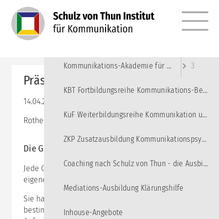
MENÜ
Angebote
10
Kommunikations-Akademie für junge Erwachsene
3
Präsenz-Impulstag: Teamkenntnis
KBT Fortbildungsreihe Kommunikations-Beratung und Training
14.04.2025 10:00–18:00
KuF Weiterbildungsreihe Kommunikation und Führung
Rothenbaumchaussee 20, 20148 Hamburg
ZKP Zusatzausbildung Kommunikationspsychologie
Die Gruppe verstehen
Coaching nach Schulz von Thun - die Ausbildung
Jede Gruppe hat, wie jeder Mensch auch, einen ganz
eigenen Charakter.
Mediations-Ausbildung Klärungshilfe
Sie hat Stärken und Schwächen und kann damit
bestimmte Aufgaben gut bewältigen. Ändert sich die
Inhouse-Angebote