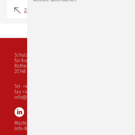
Zurück
Schulz von Thun Institut
für Kommunikation
Rothenbaumchaussee 20
20148 Hamburg
Tel +49 40 413 526 10
Fax +49 40 413 526 68
info@schulz-von-thun.de
LinkedIn
Instagram
Youtube
TikTok
Möchten Sie unseren
Info-Brief abonnieren?
Navigation