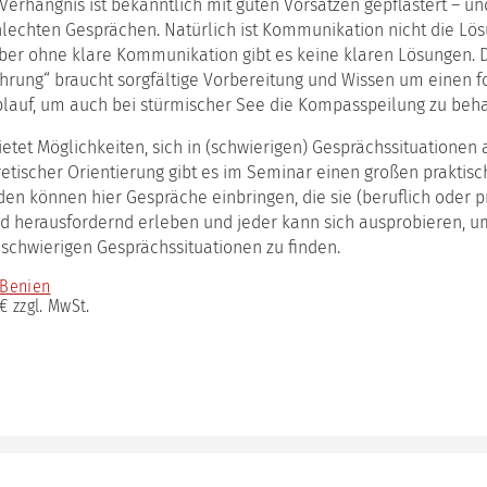
the
Verhängnis ist bekanntlich mit guten Vorsätzen gepflastert – u
erbildungsreihe
Institute
Arbeitskreis
das
munikation
lechten Gesprächen. Natürlich ist Kommunikation nicht die Lös
(English
KuK
Werte-
ber ohne klare Kommunikation gibt es keine klaren Lösungen. D
version)
und
rung
hrung“ braucht sorgfältige Vorbereitung und Wissen um einen fo
Entwickl
Kooperationen
lauf, um auch bei stürmischer See die Kompasspeilung zu beha
das
atzausbildung
Teufelsk
munikationspsychologie
ietet Möglichkeiten, sich in (schwierigen) Gesprächssituationen
Modell
tischer Orientierung gibt es im Seminar einen großen praktisch
ching
das
n können hier Gespräche einbringen, die sie (beruflich oder pri
h
Situatio
ulz
nd herausfordernd erleben und jeder kann sich ausprobieren, u
schwierigen Gesprächssituationen zu finden.
n
 Benien
 € zzgl. MwSt.
bildung
iations-
bildung
ungshilfe
ouse-
ebote