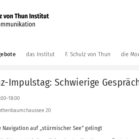
gebote
das Institut
F. Schulz von Thun
die Mo
munikations-
das
F.
die
demie
Institut
Schulz
Modelle
von
z-Impulstag: Schwierige Gespräc
aktuell
das
ge
Thun
Kommuni
achsene
das
Veröffentlichungen
Leitungsteam
das
F.
0:00–18:00
Innere
bildungsreihe
Schulz
das
Team
munikations-
von
othenbaumchaussee 20
Berater:innenteam
atung
Thun
das
unsere
Riemann
Videos
ning
e Navigation auf „stürmischer See“ gelingt
Philosophie
Thomann
Auszeichnungen
Modell