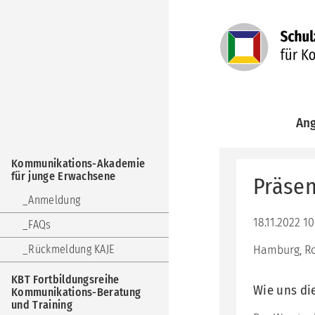
Navigation
An
überspringen
Kom
Navigation
Aka
Kommunikations-Akademie
überspringen
für
für junge Erwachsene
Präsen
jun
Erw
Anmeldung
KBT
18.11.2022 1
FAQs
Fort
Kom
Rückmeldung KAJE
Hamburg, R
Ber
und
KBT Fortbildungsreihe
Trai
Wie uns di
Kommunikations-Beratung
und Training
KuF