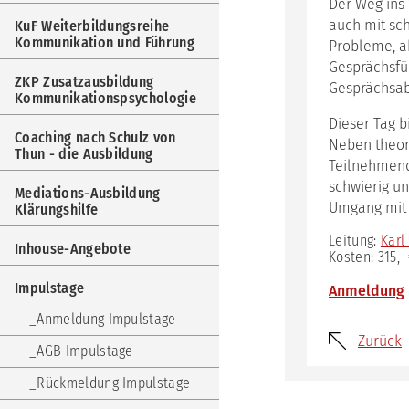
Der Weg ins 
Weit
Kom
auch mit sch
KuF Weiterbildungsreihe
und
Kommunikation und Führung
Probleme, a
Füh
Gesprächsfü
ZKP Zusatzausbildung
Gesprächsab
ZKP
Kommunikationspsychologie
Zus
Kom
Dieser Tag b
Coaching nach Schulz von
Neben theore
Coa
Thun - die Ausbildung
Teilnehmende
nac
Sch
schwierig u
Mediations-Ausbildung
von
Umgang mit 
Klärungshilfe
Thu
-
Leitung:
Karl
Inhouse-Angebote
die
Kosten: 315,-
Aus
Impulstage
Anmeldung
Med
Aus
Anmeldung Impulstage
Klär
Zurück
AGB Impulstage
Inh
Ang
Rückmeldung Impulstage