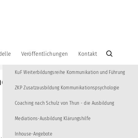
MENÜ
Angebote
10
Kommunikations-Akademie für junge Erwachsene
3
delle
Veröffentlichungen
Kontakt
KBT Fortbildungsreihe Kommunikations-Beratung und Training
Veröffentlichungen
Kontakt
KuF Weiterbildungsreihe Kommunikation und Führung
Bücher
Info-
he führen
Brief
Videos
kationsquadrat
abonnieren
ZKP Zusatzausbildung Kommunikationspsychologie
Lernspiel
Info-
Brief-
Coaching nach Schulz von Thun - die Ausbildung
Kommunikationsquadrat
Archiv
aus
Holz
Impressum
Mediations-Ausbildung Klärungshilfe
-
Datenschutzerklärung
-
Inhouse-Angebote