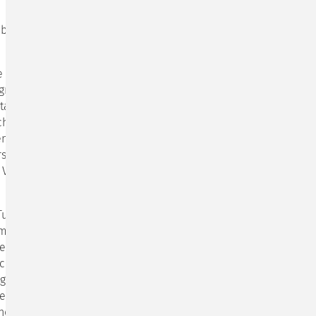
 eben auch
 Karten. Viele
greich zu
tadeln. Aber in
ht abgeholt, der
enso wie im
rste (und gewiss
Vielerorts regt
 Tugend werden –
rmalerweise die
esonders erfüllt
acht oder uns vom
gen als ein
enn wir das hin
und nach Corona