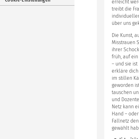
erreicht wer
Weit
Kom
treibt die F
und
individuelle
Füh
über uns ge
ZKP
Die Kunst, a
Zusa
Kom
Misstrauen S
ihrer Schock
Coa
früh, auf ei
nac
Schu
– und sie is
von
erkläre dich
Thu
im stillen 
-
geworden ist!
die
Ausb
tauschen un
und Dozente
Medi
Netz kann ei
Ausb
Klär
Hand – oder 
Fallnetz den
Inh
gewählt habe
Ang