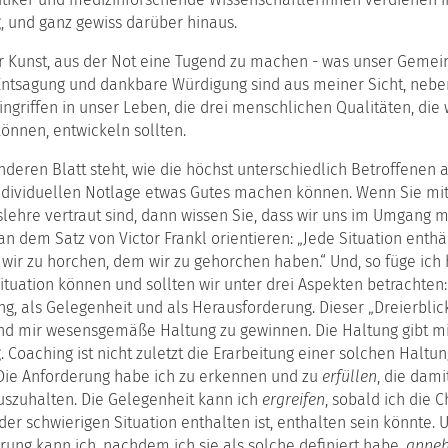
, und ganz gewiss darüber hinaus.
r Kunst, aus der Not eine Tugend zu machen - was unser Gemein
 Entsagung und dankbare Würdigung sind aus meiner Sicht, nebe
ngriffen in unser Leben, die drei menschlichen Qualitäten, die w
önnen, entwickeln sollten.
deren Blatt steht, wie die höchst unterschiedlich Betroffenen a
individuellen Notlage etwas Gutes machen können. Wenn Sie mi
lehre vertraut sind, dann wissen Sie, dass wir uns im Umgang m
an dem Satz von Victor Frankl orientieren: „Jede Situation enthä
 wir zu horchen, dem wir zu gehorchen haben.“ Und, so füge ich 
ituation können und sollten wir unter drei Aspekten betrachten
, als Gelegenheit und als Herausforderung. Dieser „Dreierblick“
und mir wesensgemäße Haltung zu gewinnen. Die Haltung gibt mi
. Coaching ist nicht zuletzt die Erarbeitung einer solchen Haltun
 Die Anforderung habe ich zu erkennen und zu
erfüllen
, die dam
szuhalten. Die Gelegenheit kann ich
ergreifen
, sobald ich die 
 der schwierigen Situation enthalten ist, enthalten sein könnte. 
ung kann ich, nachdem ich sie als solche definiert habe,
anne