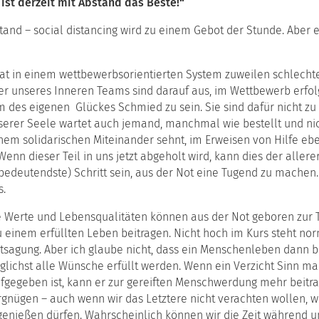
ulstage
 ist derzeit mit Abstand das Beste!“
ching-
stand – social distancing wird zu einem Gebot der Stunde. Aber
tform
mervorlesung
hat in einem wettbewerbsorientierten System zuweilen schlechte
r unseres Inneren Teams sind darauf aus, im Wettbewerb erfol
 des eigenen Glückes Schmied zu sein. Sie sind dafür nicht zu 
serer Seele wartet auch jemand, manchmal wie bestellt und nic
nem solidarischen Miteinander sehnt, im Erweisen von Hilfe eb
nn dieser Teil in uns jetzt abgeholt wird, kann dies der allere
bedeutendste) Schritt sein, aus der Not eine Tugend zu machen. 
s.
 Werte und Lebensqualitäten können aus der Not geboren zur
u einem erfüllten Leben beitragen. Nicht hoch im Kurs steht no
tsagung. Aber ich glaube nicht, dass ein Menschenleben dann b
glichst alle Wünsche erfüllt werden. Wenn ein Verzicht Sinn m
fgegeben ist, kann er zur gereiften Menschwerdung mehr beitra
gnügen – auch wenn wir das Letztere nicht verachten wollen, w
genießen dürfen. Wahrscheinlich können wir die Zeit während 