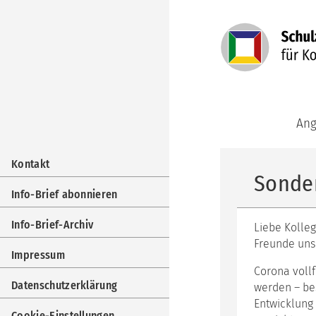
Navigation
Ang
überspringen
Kom
Navigation
Aka
Kontakt
überspringen
für
Sonder
jung
Info-Brief abonnieren
Erw
KBT
Info-Brief-Archiv
Liebe Kolle
Fort
Freunde unse
Kom
Impressum
Ber
Corona vollf
und
Datenschutzerklärung
Trai
werden – bes
Entwicklung
KuF
Cookie-Einstellungen