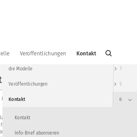
MENÜ
Angebote
10
das Institut
7
elle
Veröffentlichungen
Kontakt
F. Schulz von Thun
5
Veröffentlichungen
Kontakt
die Modelle
7
Bücher
Info-
tut zur Coronakrise
Brief
Veröffentlichungen
5
Videos
ationsquadrat
abonnieren
Lernspiel
Info-
 Interessenten,
Kontakt
6
Brief-
Kommunikationsquadrat
Archiv
aus
Holz
Impressum
r langsam erholen
Kontakt
-
chlichen
Datenschutzerklärung
-
iteinander
Info-Brief abonnieren