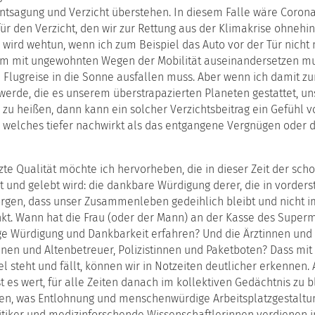
ntsagung und Verzicht überstehen. In diesem Falle wäre Corona
ür den Verzicht, den wir zur Rettung aus der Klimakrise ohnehi
 wird wehtun, wenn ich zum Beispiel das Auto vor der Tür nich
 mit ungewohnten Wegen der Mobilität auseinandersetzen mu
e Flugreise in die Sonne ausfallen muss. Aber wenn ich damit zu
werde, die es unserem überstrapazierten Planeten gestattet, u
u heißen, dann kann ein solcher Verzichtsbeitrag ein Gefühl v
, welches tiefer nachwirkt als das entgangene Vergnügen oder 
zte Qualität möchte ich hervorheben, die in dieser Zeit der sc
 und gelebt wird: die dankbare Würdigung derer, die in vorders
orgen, dass unser Zusammenleben gedeihlich bleibt und nicht i
nkt. Wann hat die Frau (oder der Mann) an der Kasse des Super
ge Würdigung und Dankbarkeit erfahren? Und die Ärztinnen und 
nen und Altenbetreuer, Polizistinnen und Paketboten? Dass mit
iel steht und fällt, können wir in Notzeiten deutlicher erkennen.
st es wert, für alle Zeiten danach im kollektiven Gedächtnis zu b
n, was Entlohnung und menschenwürdige Arbeitsplatzgestaltu
itiker und medizinforschende Wissenschaftlerinnen verdienen i