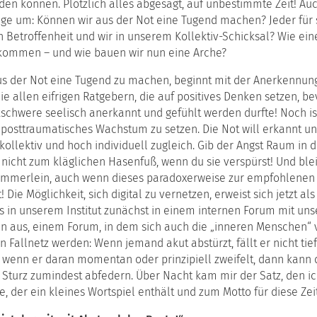
the
den können. Plötzlich alles abgesagt, auf unbestimmte Zeit! Auc
erbildungsreihe
Institute
Arbeitskreis
das
munikation
rage um: Können wir aus der Not eine Tugend machen? Jeder für s
(English
KuK
Werte-
n Betroffenheit und wir in unserem Kollektiv-Schicksal? Wie eine 
version)
und
rung
kommen – und wie bauen wir nun eine Arche?
Entwickl
Kooperationen
das
us der Not eine Tugend zu machen, beginnt mit der Anerkennung
tzausbildung
Teufelskr
munikationspsychologie
ie allen eifrigen Ratgebern, die auf positives Denken setzen, be
Modell
schwere seelisch anerkannt und gefühlt werden durfte! Noch ist
ching
das
n posttraumatisches Wachstum zu setzen. Die Not will erkannt u
h
Situatio
lz
t kollektiv und hoch individuell zugleich. Gib der Angst Raum in
 nicht zum kläglichen Hasenfuß, wenn du sie verspürst! Und ble
n
Kämmerlein, auch wenn dieses paradoxerweise zur empfohlenen
 Die Möglichkeit, sich digital zu vernetzen, erweist sich jetzt al
ildung
s in unserem Institut zunächst in einem internen Forum mit un
n aus, einem Forum, in dem sich auch die „inneren Menschen“ 
ations-
n Fallnetz werden: Wenn jemand akut abstürzt, fällt er nicht tief
ildung
ungshilfe
wenn er daran momentan oder prinzipiell zweifelt, dann kann d
 Sturz zumindest abfedern. Über Nacht kam mir der Satz, den ic
ouse-
, der ein kleines Wortspiel enthält und zum Motto für diese Ze
ebote