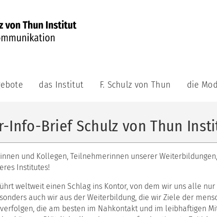
ebote
das Institut
F. Schulz von Thun
die Mod
munikations-
das
F.
die
demie
Institut
Schulz
Modelle
von
-Info-Brief Schulz von Thun Insti
aktuell
das
e
Thun
Kommunik
achsene
das
Veröffentlichungen
Leitungsteam
das
F.
ginnen und Kollegen, Teilnehmerinnen unserer Weiterbildungen,
Innere
bildungsreihe
Schulz
res Institutes!
das
Team
munikations-
von
Berater:innenteam
atung
Thun
das
ührt weltweit einen Schlag ins Kontor, von dem wir uns alle nu
unsere
Riemann
Videos
ning
onders auch wir aus der Weiterbildung, die wir Ziele der mens
Philosophie
Thomann
 verfolgen, die am besten im Nahkontakt und im leibhaftigen M
Auszeichnungen
Modell