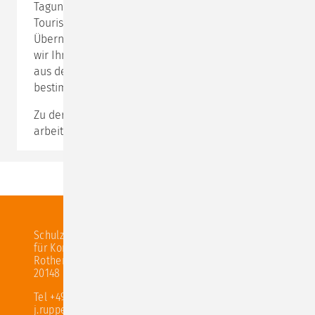
Tagungsräume, Material, ggf. Kultur- und
Tourismustaxe. Die Tagungspauschalen ohne
Übernachtung sind niedriger. Auf Anfrage schicken
wir Ihnen gerne ein Muster-Buchungsformular zu,
aus dem Sie die Tagungspauschalen eines
bestimmten Tagungshauses entnehmen können.
Zu der ungezwungenen Atmosphäre, in der wir
arbeiten, passt legere
Kleidung
.
Schulz von Thun Institut
für Kommunikation
Rothenbaumchaussee 20
20148 Hamburg
Tel +49 40 870 65 83
j.ruppel@schulz-von-thun.de