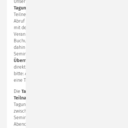
Unsere Veranstaltungen finden in ausgewählten
Tagungshäusern
statt. Wir haben für unsere
Teilnehmenden in den Tagungshäusern Zimmer auf
Abruf reserviert. Ein Buchungsformular wird Ihnen
mit der Einladung ca. vier Wochen vor
Veranstaltungsbeginn zugeschickt. Die verbindliche
Buchung nehmen Sie damit dann bitte selbst vor. Bis
dahin behalten wir uns die Änderung des
Seminarorts vor. Die
Tagungs- und
Übernachtungskosten
rechnen Sie bitte jeweils
direkt mit den Seminarhäusern ab. Beachten Sie
bitte: Auch für extern übernachtende Tagesgäste fällt
eine Tagungspauschale im Tagungshaus an.
Die
Tagungshauskosten sind nicht in der
Teilnahmegebühr enthalten
und liegen je nach
Tagungshaus für die Vollpensionspauschale
zwischen 600,00 € und 820,00 € für ein 3,5-tägiges
Seminar. Darin enthalten sind Frühstück, Mittag- und
Abendessen, Kaffeepausen, Tagungsservice,