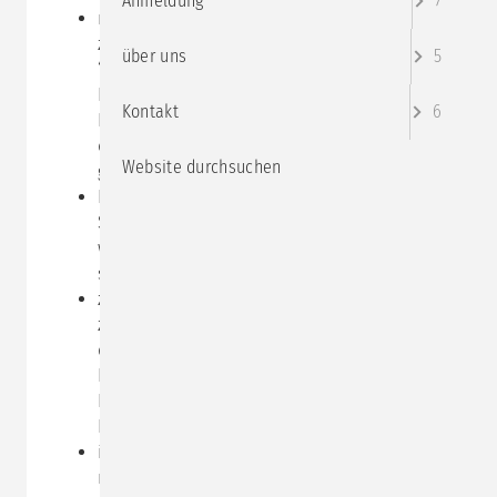
Anmeldung
7
nicht nur die kundige Erhebung und Erfragung
zu leisten, sondern auch Stellung zu nehmen,
über uns
5
“Farbe zu bekennen” auf allen vier Seiten des
Kommunikationsquadrates, so dass im
Kontakt
6
Beratungsdialog das Sich-Interessieren und
das Sich-Zeigen in eine dynamische Balance
Website durchsuchen
geraten;
Lösungen zu erarbeiten, die dem
Stimmigkeitsgebot folgen, d.h. sowohl
wesensgemäß, als auch system- und
situationsgerecht sind;
zur “inneren Teamentwicklung” beizutragen,
z.B. durch Moderation innerer Turbulenzen,
durch Auflösung innerer Pattstellungen, durch
Integration innerer Außenseiter, durch
Erkennen von Fehlbesetzungen oder durch
Neueinstellung bei auftretenden Vakanzen;
insbesondere auch durch kundigen Umgang
mit “inneren Widersachern” zu bewirken, dass