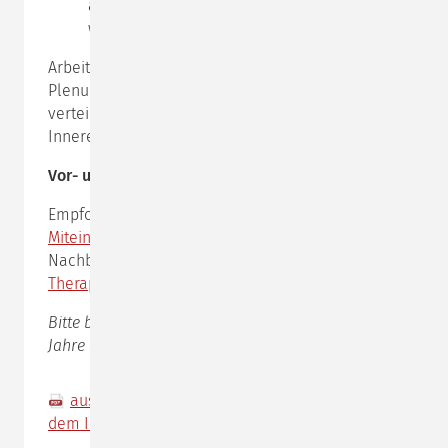
aus innerem Gegeneinander ein Miteinander
werden kann.
Arbeitsweise: Vorträge und Live-Demonstrationen im
Plenum, Live-Beratungen in Kleingruppen mit
verteilten Rollen (Protagonist:in, Kontexterkundung,
Inneres-Team-Erkundung, weiterführende Beratung).
Vor- und Nachbereitung
Empfohlen wird die vorherige Lektüre von
Miteinander reden 3
, insbesondere Kapitel 6. Als
Nachbereitung eignet sich
Impulse für Beratung und
Therapie
, insbesondere Kap.1.
Bitte beachten Sie: Dieses Seminar wird nur alle 2
Jahre angeboten!
ausführliche Seminarbeschreibung Coaching mit
dem Inneren Team 2
(610,6 KiB)