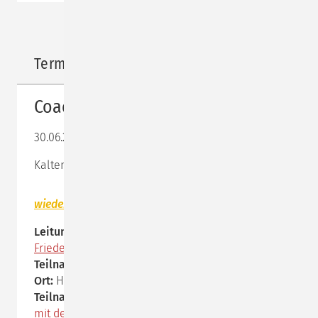
Termine für dieses Seminar
Coaching mit dem Inneren Team 2
30.06.2025 11:00–03.07.2025 12:45
Kaltenkirchen
wieder ein Platz frei geworden!
Leitung:
Roswitha Stratmann
, Gastreferent:
Prof. Dr.
Friedemann Schulz von Thun
Teilnahmegebühr:
2.350,- EUR zzgl. MwSt.
Ort:
Hamburg-Rissen,
Villa Rissen
Teilnahmevoraussetzung:
KBT-Grundkurs
,
Coaching
mit dem Inneren Team 1
, Empfehlung:
Diagnose und