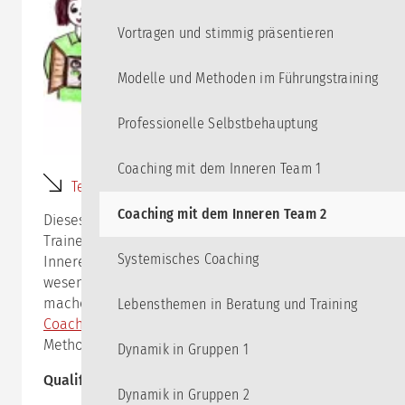
Vortragen und stimmig präsentieren
Modelle und Methoden im Führungstraining
Professionelle Selbstbehauptung
Coaching mit dem Inneren Team 1
Termine für dieses Seminar
Coaching mit dem Inneren Team 2
Dieses Seminar ist für Coaches, Berater:innen und
Trainer:innen gedacht, die mit dem Modell des
Systemisches Coaching
Inneren Teams bereits arbeiten und es zur
wesentlichen Grundlage von Beratung und Training
machen wollen. Es baut unmittelbar auf dem Kurs
Lebensthemen in Beratung und Training
Coaching mit dem Inneren Team 1
(ehemals:
Methoden des Inneren Teams) auf.
Dynamik in Gruppen 1
Qualifikationsziele
Dynamik in Gruppen 2