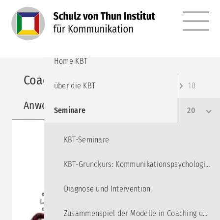
MENÜ
Home Institut
Home KBT
Coaching mit dem Inneren Team 2
über die KBT
10
Anwendung
Seminare
20
KBT-Seminare
KBT-Grundkurs: Kommunikationspsychologie für Beratung und Training
Diagnose und Intervention
Zusammenspiel der Modelle in Coaching und Fallarbeit