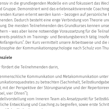
Peergroups
tensiv in die grundlegenden Modelle ein und fokussiert das Wec
Zusammenspiel
nd Gruppe. Demonstriert wird das erlebnisaktivierende Coaching
Leitbild
der
der
hrenden Kursen erlernt werden kann – bezogen auf persönliche 
Modelle
KBT
in
menden. Dadurch besteht eine enge Verbindung von Theorie un
Coaching
rung. Die meisten Teilnehmenden des Grundkurses kennen uns
Geschichte
und
der
ern – was aber keine notwendige Voraussetzung für die Teilnah
Fallarbeit
KBT
ereits praktisch im Trainings- und Beratungsbereich tätig. Insofe
Vortragen
„Anfängerkurs”. Der Kurs vermittelt unsere Arbeitsweise und die
KBT-
und
Absolvent:innen
ilosophie der Kommunikationspsychologie nach Schulz von Thu
stimmig
präsentieren
Erläuterungen
nsziele
zur
Modelle
Lebensfrage
und
 fördert die Teilnehmenden darin,
Methoden
im
enmenschliche Kommunikation und Metakommunikation unter 
Führungstraining
ikationsquadrates zu betrachten (Sachinhalt, Selbstkundgabe
), mit der Perspektive der Störungsanalyse und der Repertoireer
Professionelle
Selbstbehauptung
el, vier Ohren”);
dellvorstellung vom Inneren Team als Ansatzpunkt für Selbstkl
Coaching
liche Entwicklung und Coaching zu begreifen, sowie erste Schri
mit