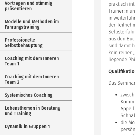
Vortragen und stimmig
praktisch in
präsentieren
Trainer:in u
in weiterfü
Modelle und Methoden im
der Teilneh
Führungstraining
Selbsterfah
aus den Büch
Professionelle
Selbstbehauptung
sind damit b
kein reiner 
Coaching mit dem Inneren
liegende Ph
Team 1
Qualifikatio
Coaching mit dem Inneren
Team 2
Das Seminar
zwisch
Systemisches Coaching
Kommun
Lebensthemen in Beratung
Appell
und Training
Schnäb
die Mo
Dynamik in Gruppen 1
persön