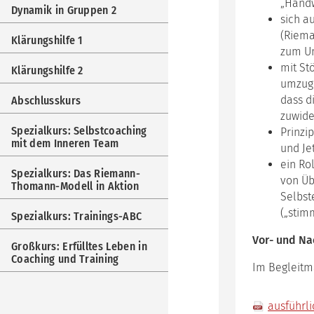
„Handw
Dynamik in Gruppen 2
sich a
(Riema
Klärungshilfe 1
zum Um
mit St
Klärungshilfe 2
umzuge
dass d
Abschlusskurs
zuwide
Spezialkurs: Selbstcoaching
Prinzi
mit dem Inneren Team
und Je
ein Ro
Spezialkurs: Das Riemann-
von Üb
Thomann-Modell in Aktion
Selbst
(„stim
Spezialkurs: Trainings-ABC
Vor- und Na
Großkurs: Erfülltes Leben in
Coaching und Training
Im Begleitm
ausführl