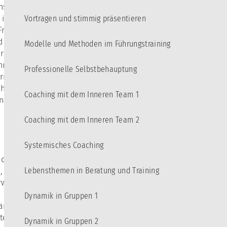
Bildungsurlaub
Datenschutzerklärung
hselspiel von
Veröffentlichungen
 in Gruppen – das
Vortragen und stimmig präsentieren
Fragestellungen
d
Modelle und Methoden im Führungstraining
ere Modelle schon
me ist. Einige
Professionelle Selbstbehauptung
rn ist dieser Kurs
 ihr zugrunde
Coaching mit dem Inneren Team 1
n.
Coaching mit dem Inneren Team 2
Systemisches Coaching
dem Leitbild des
Lebensthemen in Beratung und Training
, Beziehung,
weiterung („Vier
Dynamik in Gruppen 1
ärung,
tte zum
Dynamik in Gruppen 2