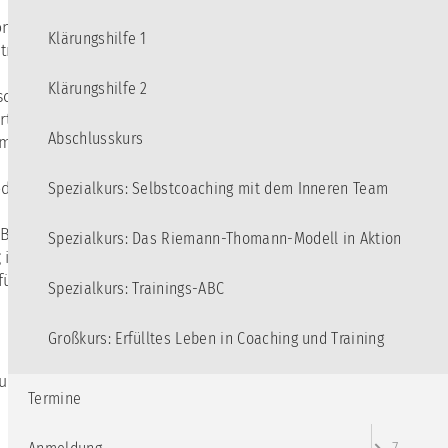
nlichkeit
Klärungshilfe 1
nis, als auch
Klärungshilfe 2
schrocken
 die Erkenntnis,
Abschlusskurs
rammzielen nicht
elle) im Hier
Spezialkurs: Selbstcoaching mit dem Inneren Team
 Bereitstellung
Spezialkurs: Das Riemann-Thomann-Modell in Aktion
im Seminar, die
für adäquate
Spezialkurs: Trainings-ABC
Großkurs: Erfülltes Leben in Coaching und Training
ungen enthalten.
Termine