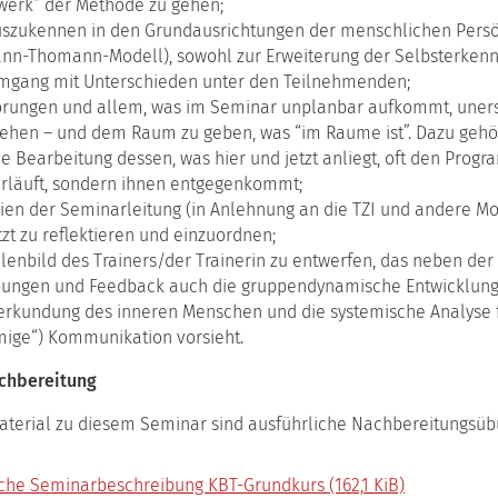
dem
erk“ der Methode zu gehen;
Inneren
uszukennen in den Grundausrichtungen der menschlichen Persö
Team
nn-Thomann-Modell), sowohl zur Erweiterung der Selbsterkennt
1
gang mit Unterschieden unter den Teilnehmenden;
Coaching
örungen und allem, was im Seminar unplanbar aufkommt, uner
mit
hen – und dem Raum zu geben, was “im Raume ist”. Dazu gehört
dem
ie Bearbeitung dessen, was hier und jetzt anliegt, oft den Prog
Inneren
Team
rläuft, sondern ihnen entgegenkommt;
2
pien der Seminarleitung (in Anlehnung an die
TZI
und andere Mod
tzt zu reflektieren und einzuordnen;
Systemisches
Coaching
llenbild des Trainers/der Trainerin zu entwerfen, das neben der
ungen und Feedback auch die gruppendynamische Entwicklung 
Lebensthemen
erkundung des inneren Menschen und die systemische Analyse 
in
Beratung
mige“) Kommunikation vorsieht.
und
Training
chbereitung
Dynamik
aterial zu diesem Seminar sind ausführliche Nachbereitungsüb
in
Gruppen
1
iche Seminarbeschreibung KBT-Grundkurs
(162,1 KiB)