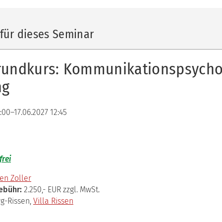
Dynamik
in
Gruppen
für dieses Seminar
2
Klärungshilfe
1
rundkurs: Kommunikationspsychol
Klärungshilfe
ng
2
Abschlusskurs
:00–17.06.2027 12:45
Spezialkurs:
Selbstcoaching
mit
dem
Inneren
frei
Team
en Zoller
Spezialkurs:
Das
ebühr:
2.250,- EUR zzgl. MwSt.
Riemann-
-Rissen,
Villa Rissen
Thomann-
Modell