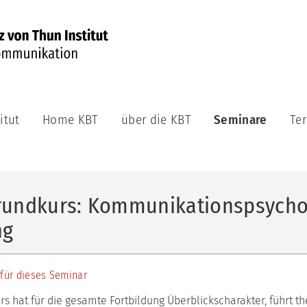
itut
Home KBT
über die KBT
Seminare
Te
über
KBT-
die
Seminare
KBT
KBT-
inhaltlicher
Grundkurs:
rundkurs: Kommunikationspsychol
Aufbau
Kommunikationspsy
für
ng
Teilnahmevoraussetzungen
Beratung
und
individuelle
Training
Navigation
für dieses Seminar
Diagnose
Schwerpunktsetzung
und
s hat für die gesamte Fortbildung Überblickscharakter, führt t
Intervention