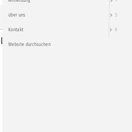
Anmeldung
7
über uns
5
Kontakt
6
ogie für Beratung und
Website durchsuchen