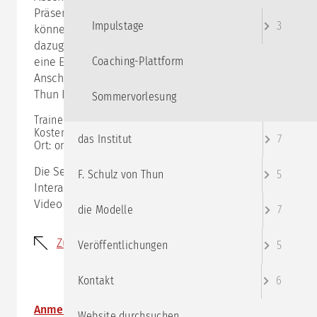
Präsentation vor, sodass wir gemeinsam reflektieren
Impulstage
3
können, was ihr im Rahmen der Akademie
dazugelernt habt und wo ihr gelandet seid. Das wird
Coaching-Plattform
eine Ernte-Veranstaltung - wir freuen uns drauf! Im
Anschluss erhaltet ihr das Zertifikat der Schulz von
Thun Kommunikations-Akademie.
Sommervorlesung
Trainer:in:
Annika
Kosten: 98,- € zzgl. MwSt.
das Institut
7
Ort: online
Die Seminare leben von der gemeinsamen
F. Schulz von Thun
5
Interaktion, daher ist es wichtig, dass du mit Ton und
Video dabei sein kannst.
die Modelle
7
Zurück
Veröffentlichungen
5
Kontakt
6
Anmeldung
Website durchsuchen