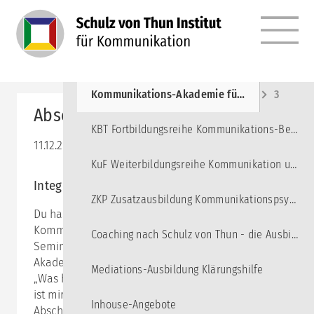
MENÜ
Angebote
10
Kommunikations-Akademie für junge Erwachsene
3
Abschlusskurs
KBT Fortbildungsreihe Kommunikations-Beratung und Training
11.12.2026 09:00–12:15
KuF Weiterbildungsreihe Kommunikation und Führung
Integration und Bilanz
ZKP Zusatzausbildung Kommunikationspsychologie
Du hast nun sieben Kurse besucht, dich intensiv mit
Kommunikation beschäftigt und schließt mit diesem
Coaching nach Schulz von Thun - die Ausbildung
Seminar deine Ausbildung in der Kommunikations-
Akademie ab. Zum Abschluss geht es um die Fragen
Mediations-Ausbildung Klärungshilfe
„Was habe ich gelernt?“, „Was nehme ich mit?“, „Was
ist mir deutlich geworden?“ Jede:r Teilnehmer:in des
Inhouse-Angebote
Abschlusskurses bereitet eine 10-minütige