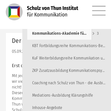
MENÜ
Angebote
10
Kommunikations-Akademie für junge Erwachsene
3
Der Kommunikations-Kompass
KBT Fortbildungsreihe Kommunikations-Beratung und Training
05.09.2023 09:00–12:15
KuF Weiterbildungsreihe Kommunikation und Führung
Erst quadratisch wird die Sache rund!
ZKP Zusatzausbildung Kommunikationspsychologie
Mit jeder Äußerung, die wir von uns geben, senden
wir vier Botschaften gleichzeitig– ob wir wollen oder
Coaching nach Schulz von Thun - die Ausbildung
nicht! Das kommt euch bekannt vor? Gut möglich!
Dieser Gedanke findet sich im
Mediations-Ausbildung Klärungshilfe
Kommunikationsquadrat von Friedemann Schulz von
Thun wieder, das die allermeisten bereits aus dem
Inhouse-Angebote
Schulunterricht kennen. Doch die wenigsten ahnen