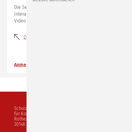
Die Seminare leben von der gemeinsamen
Interaktion, daher ist es wichtig, dass du mit Ton und
Video dabei sein kannst.
Zurück
Anmeldung
Schulz von Thun Institut
für Kommunikation
Rothenbaumchaussee 20
20148 Hamburg