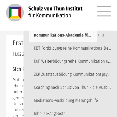
MENÜ
Angebote
10
Kommunikations-Akademie für junge Erwachsene
3
Erste Hilfe in Konflikten
KBT Fortbildungsreihe Kommunikations-Beratung und Training
11.02.2023 10:00–13:15
KuF Weiterbildungsreihe Kommunikation und Führung
Sich konstruktiv auseinandersetzen
ZKP Zusatzausbildung Kommunikationspsychologie
Mal laut, mal leise, mal ganz offensichtlich und mal
eher unterschwellig - Konflikte können ganz
Coaching nach Schulz von Thun - die Ausbildung
unterschiedlich aussehen, doch eines haben sie alle
gemeinsam: sie passieren, ob wir wollen oder nicht.
Mediations-Ausbildung Klärungshilfe
Umso besser, wenn wir in der Lage sind,
aufkeimende Konflikte frühzeitig zu erkennen und zu
Inhouse-Angebote
verstehen, was sie antreibt. Und wenn es uns dann