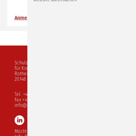
Anmeldung
Schulz von Thun Institut
für Kommunikation
Rothenbaumchaussee 20
20148 Hamburg
Tel +49 40 413 526 10
Fax +49 40 413 526 68
info@schulz-von-thun.de
LinkedIn
Instagram
Youtube
TikTok
Möchten Sie unseren