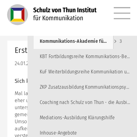
MENÜ
Angebote
10
Kommunikations-Akademie für junge Erwachsene
3
Erste Hilfe in Konflikten
KBT Fortbildungsreihe Kommunikations-Beratung und Training
24.01.2025 15:00–18:15
KuF Weiterbildungsreihe Kommunikation und Führung
Sich konstruktiv auseinandersetzen
ZKP Zusatzausbildung Kommunikationspsychologie
Mal laut, mal leise, mal ganz offensichtlich und mal
eher unterschwellig - Konflikte können ganz
Coaching nach Schulz von Thun - die Ausbildung
unterschiedlich aussehen, doch eines haben sie alle
gemeinsam: sie passieren, ob wir wollen oder nicht.
Mediations-Ausbildung Klärungshilfe
Umso besser, wenn wir in der Lage sind,
aufkeimende Konflikte frühzeitig zu erkennen und zu
Inhouse-Angebote
verstehen, was sie antreibt. Und wenn es uns dann