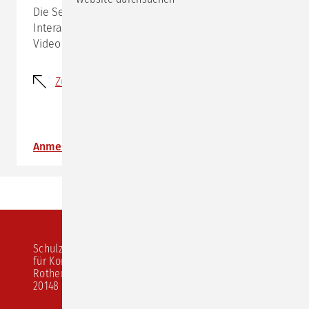
Die Seminare leben von der gemeinsamen
Interaktion, daher ist es wichtig, dass du mit Ton und
Video dabei sein kannst.
Zurück
Anmeldung
Schulz von Thun Institut
für Kommunikation
Rothenbaumchaussee 20
20148 Hamburg