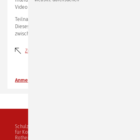
Video dabei sein kannst.
Teilnahmevoraussetzung:
Dieses Angebot richtet sich an junge Erwachsene
zwischen
18 und 26
Jahren.
Zurück
Anmeldung
Schulz von Thun Institut
für Kommunikation
Rothenbaumchaussee 20