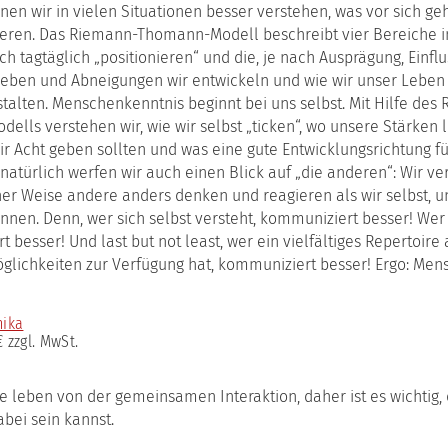
the
erbildungsreihe
nen wir in vielen Situationen besser verstehen, was vor sich ge
Institute
Arbeitskreis
das
munikation
ieren. Das Riemann-Thomann-Modell beschreibt vier Bereiche 
(English
KuK
Werte-
version)
h tagtäglich „positionieren“ und die, je nach Ausprägung, Einfl
und
rung
Entwickl
ieben und Abneigungen wir entwickeln und wie wir unser Leben
Kooperationen
talten. Menschenkenntnis beginnt bei uns selbst. Mit Hilfe des
das
atzausbildung
lls verstehen wir, wie wir selbst „ticken“, wo unsere Stärken 
Teufelsk
munikationspsychologie
Modell
wir Acht geben sollten und was eine gute Entwicklungsrichtung fü
ching
natürlich werfen wir auch einen Blick auf „die anderen“: Wir v
das
h
er Weise andere anders denken und reagieren als wir selbst, u
Situatio
ulz
nen. Denn, wer sich selbst versteht, kommuniziert besser! Wer 
n
 besser! Und last but not least, wer ein vielfältiges Repertoire
glichkeiten zur Verfügung hat, kommuniziert besser! Ergo: Me
bildung
nika
iations-
€ zzgl. MwSt.
bildung
ungshilfe
 leben von der gemeinsamen Interaktion, daher ist es wichtig, 
ouse-
ebote
bei sein kannst.