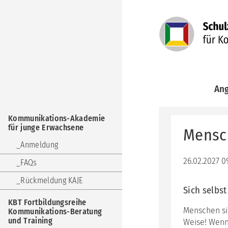
Navigation
An
überspringen
Kom
Navigation
Aka
Kommunikations-Akademie
überspringen
für
für junge Erwachsene
Mensc
jun
Erw
Anmeldung
KBT
26.02.2027 0
FAQs
Fort
Kom
Rückmeldung KAJE
Ber
Sich selbs
und
KBT Fortbildungsreihe
Trai
Menschen si
Kommunikations-Beratung
und Training
Weise! Wenn
KuF