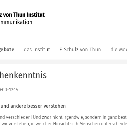
gebote
das Institut
F. Schulz von Thun
die Mo
munikations-
das
F.
die
demie
Institut
Schulz
Modelle
von
henkenntnis
aktuell
das
ge
Thun
Kommuni
achsene
das
Veröffentlichungen
Leitungsteam
das
F.
9:00–12:15
Innere
bildungsreihe
Schulz
das
Team
munikations-
von
Berater:innenteam
atung
Thun
t und andere besser verstehen
das
unsere
Riemann
Videos
ning
nd verschieden! Und zwar nicht irgendwie, sondern in ganz bes
Philosophie
Thomann
 wir verstehen, in welcher Hinsicht sich Menschen unterscheid
Auszeichnungen
Modell