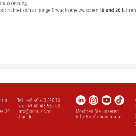
ulstage
raussetzung:
bot richtet sich an junge Erwachsene zwischen
18 und 26
Jahren
ching-
tform
mervorlesung
LinkedIn
Instagram
Youtube
TikTo
itut
Tel +49 40 413 526 10
Fax +49 40 413 526 68
ee 20
info@schulz-von-
Möchten Sie unseren
thun.de
Info-Brief abonnieren?