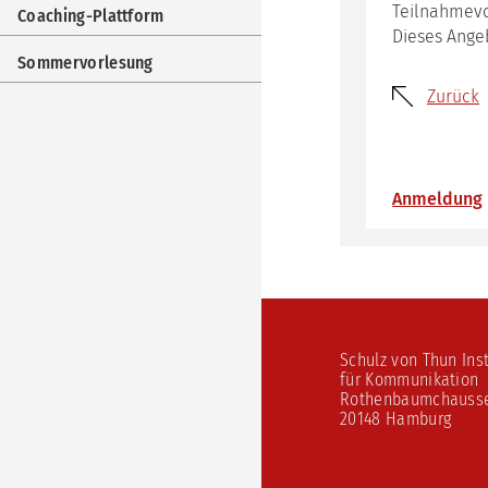
Imp
Teilnahmevo
Coaching-Plattform
Dieses Ange
Coa
Plat
Sommervorlesung
Som
Zurück
Anmeldung
Schulz von Thun Inst
für Kommunikation
Rothenbaumchauss
20148 Hamburg