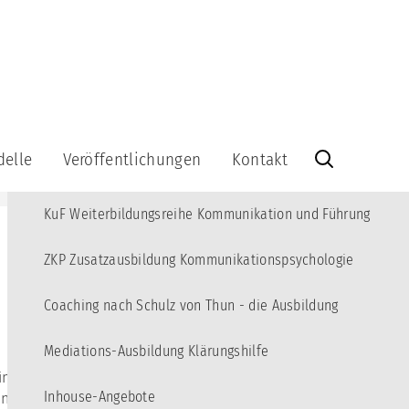
MENÜ
Angebote
10
Kommunikations-Akademie für junge Erwachsene
3
delle
Veröffentlichungen
Kontakt
KBT Fortbildungsreihe Kommunikations-Beratung und Training
Veröffentlichungen
Kontakt
KuF Weiterbildungsreihe Kommunikation und Führung
Bücher
Info-
Brief
Videos
kationsquadrat
abonnieren
ZKP Zusatzausbildung Kommunikationspsychologie
Lernspiel
Info-
Brief-
Coaching nach Schulz von Thun - die Ausbildung
Kommunikationsquadrat
Archiv
aus
Holz
Impressum
Mediations-Ausbildung Klärungshilfe
-
timmter Art und
Datenschutzerklärung
-
Inhouse-Angebote
en (und auch