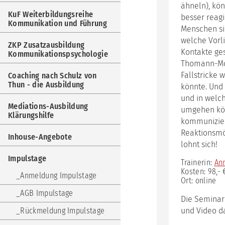
Weit
ähneln), kön
Kom
KuF Weiterbildungsreihe
besser reag
und
Kommunikation und Führung
Menschen sic
Füh
welche Vorl
ZKP Zusatzausbildung
ZKP
Kontakte ges
Kommunikationspsychologie
Zus
Thomann-Mode
Kom
Fallstricke 
Coaching nach Schulz von
Coa
Thun - die Ausbildung
könnte. Und 
nac
und in welch
Sch
Mediations-Ausbildung
umgehen kön
von
Klärungshilfe
Thu
kommuniziert
-
Reaktionsmö
Inhouse-Angebote
die
lohnt sich!
Aus
Impulstage
Trainerin:
An
Med
Kosten: 98,- 
Aus
Anmeldung Impulstage
Ort: online
Klär
AGB Impulstage
Die Seminare
Inh
Ang
Rückmeldung Impulstage
und Video da