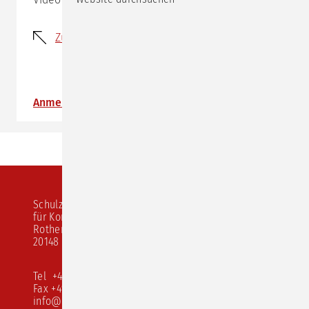
Zurück
Anmeldung
Schulz von Thun Institut
für Kommunikation
Rothenbaumchaussee 20
20148 Hamburg
Tel +49 40 413 526 10
Fax +49 40 413 526 68
info@schulz-von-thun.de