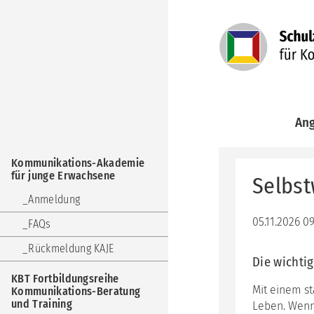
Navigation
An
überspringen
Kom
Navigation
Aka
Kommunikations-Akademie
überspringen
für
für junge Erwachsene
Selbst
jun
Erw
Anmeldung
KBT
05.11.2026 0
FAQs
Fort
Kom
Rückmeldung KAJE
Ber
Die wichti
und
KBT Fortbildungsreihe
Trai
Mit einem s
Kommunikations-Beratung
und Training
Leben. Wenn
KuF