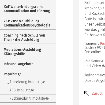
Weit
Ziele besse
Kom
KuF Weiterbildungsreihe
kränkbar, ve
und
Kommunikation und Führung
und Rücksch
Füh
Gute ist, wi
ZKP Zusatzausbildung
ZKP
unser Selbs
Kommunikationspsychologie
Zus
wie das geht
Kom
Selbstwert-
Coaching nach Schulz von
Coa
Thun - die Ausbildung
nac
Trainerin:
Pia
Sch
Kosten: 98,- 
Mediations-Ausbildung
von
Ort: online
Klärungshilfe
Thu
-
Die Seminare
Inhouse-Angebote
die
und Video da
Aus
Impulstage
Teilnahmevo
Med
Dieses Ange
Aus
Anmeldung Impulstage
Klär
AGB Impulstage
Inh
Zurück
Ang
Rückmeldung Impulstage