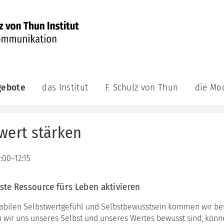
gebote
das Institut
F. Schulz von Thun
die Mo
munikations-
das
F.
die
demie
Institut
Schulz
Modelle
von
wert stärken
aktuell
das
ge
Thun
Kommuni
achsene
das
Veröffentlichungen
Leitungsteam
das
F.
9:00–12:15
Innere
bildungsreihe
Schulz
das
Team
munikations-
von
Berater:innenteam
atung
Thun
gste Ressource fürs Leben aktivieren
das
unsere
Riemann
Videos
ning
tabilen Selbstwertgefühl und Selbstbewusstsein kommen wir be
Philosophie
Thomann
 wir uns unseres Selbst und unseres Wertes bewusst sind, könn
Auszeichnungen
Modell