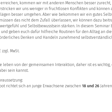
the
erbildungsreihe
r erreichen, kommen wir mit anderen Menschen besser zurecht, 
Institute
Arbeitskreis
das
munikation
rstricken wir uns weniger in fruchtlosen Konflikten und können 
(English
KuK
Werte-
version)
lägen besser umgehen. Aber wie bekommen wir ein gutes Selbs
und
rung
Entwickl
r müssen das nicht dem Zufall überlassen, wir können dazu beitr
Kooperationen
twertgefühl und Selbstbewusstsein stärken. In diesem Seminar 
das
atzausbildung
 und geben euch dafür hilfreiche Routinen für den Alltag an die
Teufelsk
munikationspsychologie
Modell
förderliches Denken und Handeln zunehmend selbstverständlich
ching
das
h
Situatio
ulz
€ zzgl. MwSt.
n
 leben von der gemeinsamen Interaktion, daher ist es wichtig, 
bei sein kannst.
bildung
raussetzung:
iations-
bot richtet sich an junge Erwachsene zwischen
18 und 26
Jahren
bildung
ungshilfe
ouse-
ebote