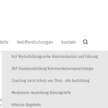
MENÜ
Angebote
10
Kommunikations-Akademie für junge Erwachsene
3
delle
Veröffentlichungen
Kontakt
KBT Fortbildungsreihe Kommunikations-Beratung und Training
Veröffentlichungen
Kontakt
KuF Weiterbildungsreihe Kommunikation und Führung
Bücher
Info-
Brief
Videos
kationsquadrat
abonnieren
ZKP Zusatzausbildung Kommunikationspsychologie
Lernspiel
Info-
Brief-
Coaching nach Schulz von Thun - die Ausbildung
Kommunikationsquadrat
Archiv
aus
Holz
Impressum
Mediations-Ausbildung Klärungshilfe
-
sser durchs
Datenschutzerklärung
-
Inhouse-Angebote
en wir unsere