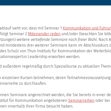
4
Teamentwicklung
5
Konfliktklärung
ablauf sieht vor, dass mit Seminar 1
Kommunikation und Führu
6
 folgt Seminar 2
Miteinander reden
und/oder (beachten Sie bitte
Moderation
tzungen) weitere
vertiefende Seminare nach freier Wahl
. Nach 
7
nd mindestens drei weiterer Seminare kann im Abschlusskurs 
Mitarbeiter-
t des Schulz von Thun Instituts für Kommunikation der Weiterbi
Coaching
tionsexpert:in Leadership erworben werden.
8
d außerdem regelmäßig durch Spezialkurse zu aktuellen Theme
Vortragen
9
 einzelnen Kursen teilnehmen, deren Teilnahmevoraussetzung S
Abschlusskurs
inarreihe zu durchlaufen.
Spezialkurs:
Methoden
nnen Seminare angerechnet werden, die Sie bereits in einer d
der
nstitut für Kommunikation angebotenen
Seminarreihen
oder bei
Selbstführung
nnen innerhalb Ihrer Firma besucht haben.
Spezialkurs: