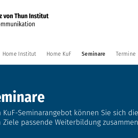
Home Institut
Home KuF
Seminare
Termine
KuF-
Seminare
1
Kommunikation
eminare
und
Führung
2
 KuF-Seminarangebot können Sie sich die 
Miteinander
reden
n Ziele passende Weiterbildung zusammen
3
Führungsrolle