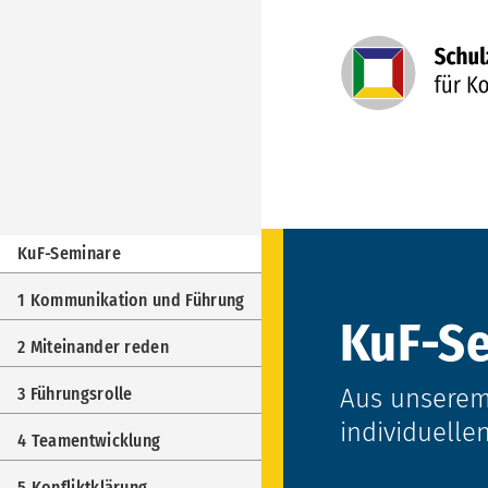
Navigation
überspringen
Navigation
KuF-Seminare
überspringen
1 Kommunikation und Führung
KuF-S
2 Miteinander reden
Aus unserem
3 Führungsrolle
individuelle
4 Teamentwicklung
5 Konfliktklärung