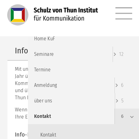
MENÜ
Home Institut
Home KuF
Info-Brief abonnieren
Seminare
12
Mit unserem Info-Brief informieren wir 3 - 4 mal pro
Termine
Jahr über Neuigkeiten rund um die
Kommunikationspsychologie nach Schulz von Thun
Anmeldung
6
und über aktuelle Angebote aus dem Schulz von
Thun Institut.
über uns
5
Wenn Sie daran Interesse haben, tragen Sie bitte
Kontakt
6
Ihre E-Mail-Adresse ein:
Info-Brief abonnieren
Kontakt