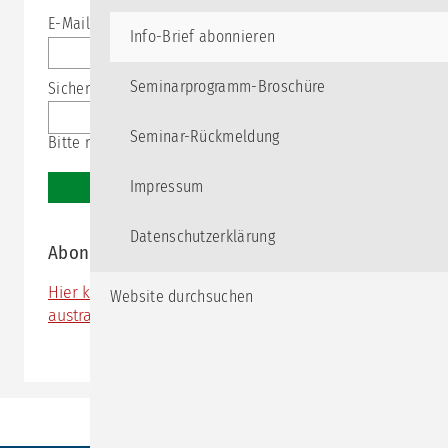
Pflichtfeld
E-Mail-Adresse
*
Info-Brief abonnieren
Seminarprogramm-Broschüre
Pflichtfeld
Sicherheitsfrage
*
Seminar-Rückmeldung
Bitte rechnen Sie 8 plus 7.
Impressum
Abonnieren
Datenschutzerklärung
Abonnement beenden
Hier können Sie sich aus der Empfängerliste
Website durchsuchen
austragen