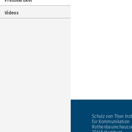
Presseartikel
Videos
Schulz von Thun Inst
für Kommunikation
Rothenbaumchauss