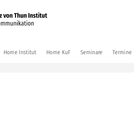
Home Institut
Home KuF
Seminare
Termine
KuF-
Seminare
1
Kommunikation
und
Führung
2
Miteinander
reden
3
Führungsrolle