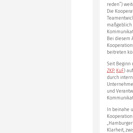
Imp
reden”) weit
Coa
Die Koopera
Pla
Teamentwick
maßgeblich b
Som
Kommunikati
Bei diesem 
Kooperations
beitreten kö
Seit Beginn 
ZKP
,
KuF
) au
durch intern
Unternehmen
und Verantw
Kommunikati
In beinahe 
Kooperation 
„Hamburger 
Klarheit, zw