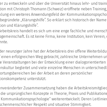
ulstage
er zu entwickeln und über die Universität hinaus lehr- und trai
ching-
tion mit Christoph Thomann (Schweiz) eröffnete neben Training
ttform
lung ein weiteres Anwendungsfeld der Kommunikationspsychol
egründete „Klärungshilfe”. So erklärt sich historisch der Name 
mervorlesung
on und Klärungshilfe”.
Arbeitskreis handelt es sich um eine enge fachliche und mensc
gemeinschaft. Es ist keine Firma, keine Institution, kein Verei
nnte.
der neunziger Jahre hat der Arbeitskreis drei offene Weiterbildu
f einen erfolgreichen Weg gebracht, zahlreiche Unternehmen un
e Veranstaltungen bei der Entwicklung einer dialogorientierten
skultur begleitet und viele einzelne Menschen in unterschiedl
ortungsbereichen bei der Arbeit an deren persönlicher
onskompetenz unterstützt.
unveränderter Zusammensetzung haben die Arbeitskreismitglied
die ursprünglichen Konzepte in Theorie, Praxis und Publikation
Kommunikationspsychologie“ weiterentwickelt. Deren Leitlinien
ischenmenschlicher Respekt und situative Stimmigkeit.