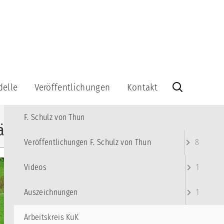
MENÜ
Angebote
10
das Institut
7
delle
Veröffentlichungen
Kontakt
F. Schulz von Thun
5
Veröffentlichungen
Kontakt
F. Schulz von Thun
Bücher
Info-
ärungshilfe
Brief
Videos
kationsquadrat
abonnieren
Veröffentlichungen F. Schulz von Thun
8
Lernspiel
Info-
Brief-
Videos
1
Kommunikationsquadrat
Archiv
aus
Holz
Impressum
Auszeichnungen
1
-
Datenschutzerklärung
-
Arbeitskreis KuK