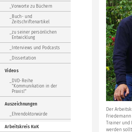
Wei
Vorworte zu Büchern
Kom
und
Buch- und
Füh
Zeitschriftenartikel
ZKP
zu seiner persönlichen
Zus
Entwicklung
Kom
Interviews und Podcasts
Coa
nac
Dissertation
Sch
von
Thu
Videos
-
DVD-Reihe
die
"Kommunikation in der
Aus
Praxis!"
Med
Aus
Auszeichnungen
Klä
Der Arbeitsk
Ehrendoktorwürde
Friedemann S
Inh
Ang
Trainer und
Arbeitskreis KuK
werden soll