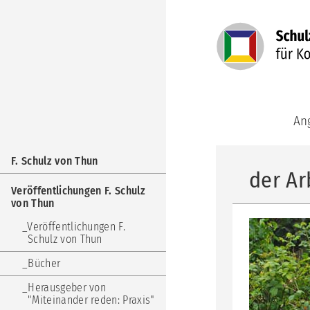
Navigation
An
überspringen
Kom
Navigation
Aka
F. Schulz von Thun
überspringen
für
der Ar
jun
Veröffentlichungen F. Schulz
Erw
von Thun
KBT
Veröffentlichungen F.
For
Schulz von Thun
Kom
Ber
Bücher
und
Tra
Herausgeber von
"Miteinander reden: Praxis"
KuF