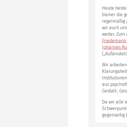
Heute besteh
trainer die
regelmäßig z
wir auch un
weiter. Zum
Friedemann 
Johannes Ru
(„Außenstell
Wir arbeiten
Klärungshelf
Institutione
aus psychot
Gestalt-, Ge
Da wir alle 
Schwerpunkte
gegenseitig 