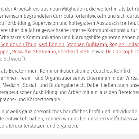
t der Arbeitskreis aus neun Mitgliedern, die weiterhin als Lehr
 gemeinsam begründeten Curricula fortentwickeln und sich darü
u Fortbildung, Supervision und kollegialem Austausch treffen.
sere über die Jahre gewachsene interne Kommunikationskultur k
 Arbeitskreis Kommunikation und Klärungshilfe gehören neben
Schulz von Thun
,
Karl Benien
,
Stephan Bußkamp
,
Regine Heila
ppel
,
Roswitha Stratmann
,
Eberhard Stahl
sowie
Dr. Christoph 
e Schweiz”).
 als Beraterinnen, Kommunikationstrainer, Coaches, Konflikt-
erinnen, Team- und Organisationsentwicklerinnen in der Wirtsch
n, Medizin-, Sozial- und Bildungsbereich. Dabei fließen auch un
herapeutischer Ausbildung und Arbeit mit ein, aus den Bereich
sprächs- und Körpertherapie.
ein jeweils ganz persönliches berufliches Profil und individuelle
 entwickelt haben, können wir uns bei unseren vielfältigen Au
beraten, unterstützen und ergänzen.