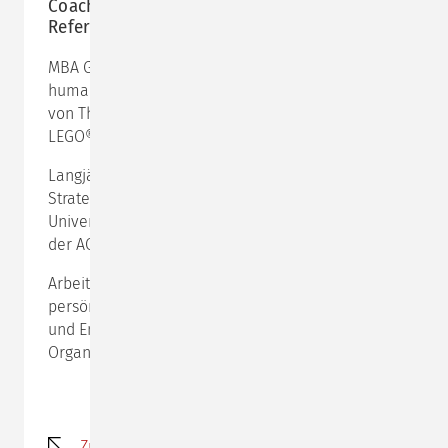
Coach auf der
SvT Coaching-Plattform
&
Referent
Inhouse
MBA Gesundheitsmanagement; systemisch-
humanistischer Job- und Karriere-Coach nach Schulz
von Thun, Transaktionsanalytiker sowie Facilitator für
LEGO® Serious Play® und agile Workshop-Methoden.
Langjährige Führungs-, Vertriebs- und
Strategieerfahrung im Gesundheitswesen, u. a. am
Universitätsklinikum Hamburg-Eppendorf und bei
der AOK Niedersachsen.
Arbeitsschwerpunkte: Führung, Kommunikation und
persönliche Wirksamkeit, Rollenklärung, Konflikt-
und Entscheidungsbegleitung sowie Team- und
Organisationsentwicklung.
Zurück