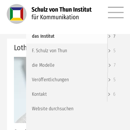
MENÜ
Angebote
10
das Institut
7
Lothar Schomann
F. Schulz von Thun
5
die Modelle
7
Veröffentlichungen
5
Kontakt
6
Website durchsuchen