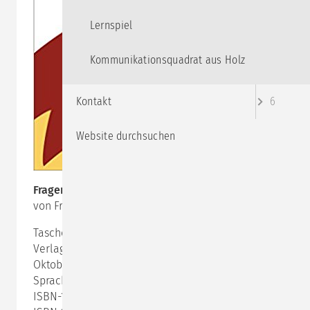
Lernspiel
Kommunikationsquadrat aus Holz
Kontakt
6
Website durchsuchen
Fragen und Antworten
von Friedemann Schulz von Thun
Taschenbuch: 208 Seiten
Verlag: Rowohlt Taschenbuch Verlag; Auflage: 8 (1.
Oktober 2007)
Sprache: Deutsch
ISBN-10: 3499619636