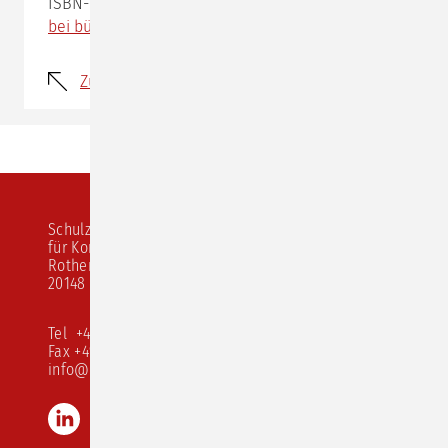
ISBN-13: 978-3499619632
bei bücher.de bestellen
Zurück
Schulz von Thun Institut
für Kommunikation
Rothenbaumchaussee 20
20148 Hamburg
Tel +49 40 413 526 10
Fax +49 40 413 526 68
info@schulz-von-thun.de
LinkedIn
Instagram
Youtube
TikTok