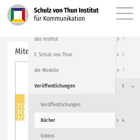
MENÜ
Angebote
10
das Institut
7
Miteinander reden 4:
F. Schulz von Thun
5
die Modelle
7
Veröffentlichungen
5
Veröffentlichungen
Bücher
4
Videos