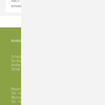
nach Schulz von Thun" aufzutreten, so sind wir damit
einverstanden.
Kontakt
|
Impressum
|
Datenschutzerklärung
Schulz von Thun Institut
für Kommunikation
Rothenbaumchaussee 20
20148 Hamburg
Maxie Schulz von Thun
Tel. +49 40 413 538 41
Marcus Poenisch
Tel. +49 40 413 525 94