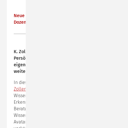
Neue Veröffentlichungen unserer Dozentinnen und
Dozenten
K. Zoller und P. Nussbaumer:
Persönlichkeitsbewusste Mitarbeiterführung: Den
eigenen Führungsstil reflektieren und erfolgreich
weiterentwickeln
In diesem Buch verbinden unsere Beraterin
Karen
Zoller
und ihr Mitautor Paul Nussbaumer bewährtes
Wissen über Führung mit Essenzen und
Erkenntnissen aus jahrzehntelanger Führungs- und
Beratungspraxis. Eine Besonderheit ist die
Wissensvermittlung anhand von vier Führungs-
Avataren, die unterschiedliche Persönlichkeitsstile