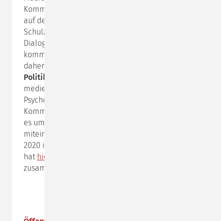
Kommunikationspsychologie von Schulz von Thun
auf den Zahn gefühlt hat. Jetzt haben Pörksen und
Schulz von Thun ein neues Buch, ebenfalls in
Dialogform, geschrieben. Diesmal geht es um den
kommunikativen Klimawandel in der Gesellschaft,
daher der Untertitel:
Dialog in Gesellschaft und
Politik
. Die Idee und die Hoffnung, dass die
medienwissenschaftliche Perspektive und unsere
Psychologie der zwischenmenschlichen
Kommunikation einander befruchten können, wenn
es um die sehr aktuelle Frage geht: Wie gehen wir
miteinander um? Das Buch erscheint im Februar
2020 im Hanser Verlag, Friedemann Schulz von Thun
hat
hier
vorab einige Kerngedanken
zusammengefasst.