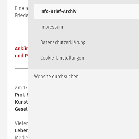
Eine anregende Lektüre wünschen Ihnen
Info-Brief-Archiv
Friedemann Schulz von Thun & Team
Impressum
Datenschutzerklärung
Ankündigung: Neues Buch von Prof. Schulz von Thun
und Prof. Pörksen
Cookie-Einstellungen
Website durchsuchen
am 17.02.2020 erscheint:
Prof. F. Schulz von Thun und Prof. B. Pörksen:
Die
Kunst des Miteinander-Redens. Über den Dialog in
Gesellschaft und Politik
Vielen von Ihnen wird das Buch
Kommunikation als
Lebenskunst
(2014) bekannt sein, in dem der
Medienwissenschaftler Bernhard Pörksen der