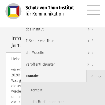
MENÜ
Angebote
10
das Institut
7
Info-Brief Schulz von Thun Institut
F. Schulz von Thun
5
Januar 2020
die Modelle
7
Liebe Leserin, lieber Leser!
Veröffentlichungen
5
wir wünschen Ihnen ein frohes und gesundes Jahr
2020!
Kontakt
6
Was gibt es Neues im Schulz von Thun Institut? In
dieser Neujahrsausgabe des Info-Briefes haben wir
Kontakt
wieder einige Informationen zu Entwicklungen rund
um unsere Kommunikationspsychologie und zu
Info-Brief abonnieren
aktuellen Angeboten für Sie zusammengestellt.