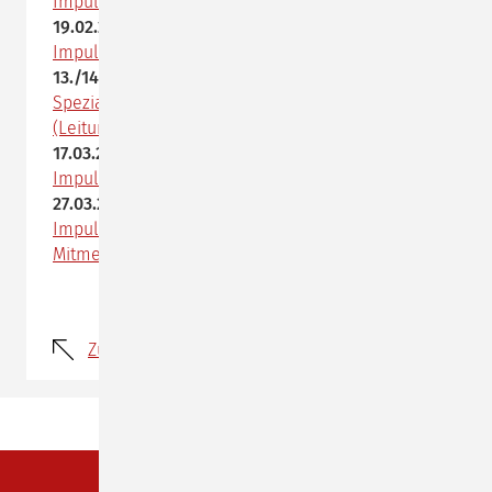
Impultstag: "Professionell Feedback geben"
19.02.2020
Impulstag: "Selbst-Coaching"
13./14.03. und 27./28.03.2020
Spezialkurs: Selbstcoaching mit dem Inneren Team
(Leitung: Prof. Dr. F. Schulz von Thun)
17.03.2020
Impulstag: "Die Kunst des Entscheidens"
27.03.2020
Impulstag: "Umgang mit „schwierigen"
Mitmenschen!"
Zurück