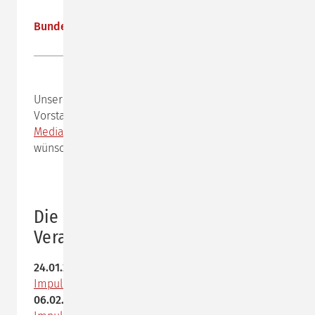
Bundesverband Mediation: Alexandra Bielecke
Unsere Beraterin
Alexandra Bielecke
ist zur 1.
Vorstandsvorsitzenden des
Bundesverbands
Mediation
benannt worden. Wir gratulieren und
wünschen ihr viel Erfolg für diese neue Aufgabe.
Die nächsten offenen
Veranstaltungen
24.01.2020
Impulstag: "Souveränität in schwierigen Situationen"
06.02.2020