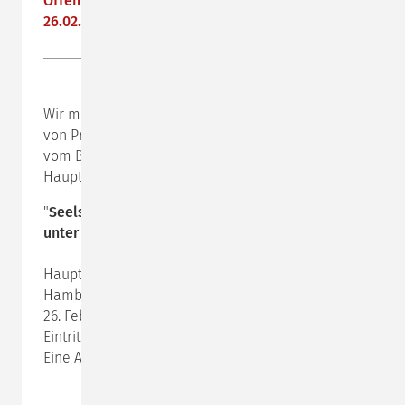
Öffentlicher Vortrag Prof. Schulz von Thun am
26.02.2020
Wir möchten Sie gern auf diesen öffentlichen Vortrag
von Prof. Schulz von Thun aufmerksam machen, der
vom Beratungs- und Seelsorgezentrum der
Hauptkirche St. Petri in Hamburg veranstaltet wird:
"
Seelsorge heute: Neue Ansätze in der Beratung
unter dem Leitstern der Stimmigkeit"
Hauptkirche St. Petri (Bei der Petrikirche 2, 20095
Hamburg)
26. Februar 2020, 20.00 Uhr
Eintritt: 15,00 €
Eine Anmeldung ist nicht erforderlich.