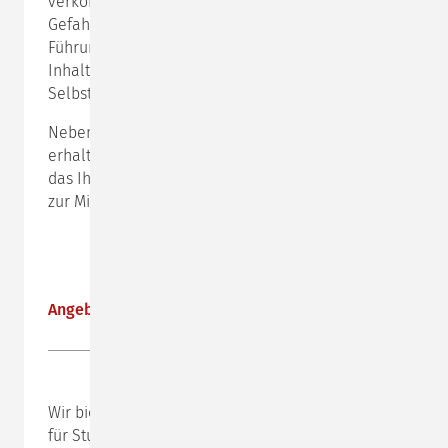
verkörpern. Die Auswirkungen, Chancen und
Gefahren ihres Verhaltens in typischen
Führungssituationen machen die vermittelten
Inhalte lebendig und laden zur vergleichenden
Selbstreflexion ein.
Neben zahlreichen Fallbeispielen und Führungstipps
erhalten Sie ein ausführliches „Kompetenzinventar“,
das Ihnen Beobachtungs- und Beurteilungskriterien
zur Mitarbeiterbeurteilung an die Hand gibt.
Angebote für Studierende
Wir bieten in diesem Jahr wieder Seminare speziell
für Studierende zu vergünstigten Konditionen an. Im