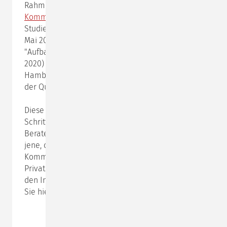
Rahmen unserer
Zusatzausbildung
Kommunikationspsychologie
(ZKP) können
Studierende im "Grundkurs Kommunikation
"
(15.-17.
Mai 2020 oder 09.-11. Oktober 2020) und im
"Aufbaukurs Kommunikation" (27.-29. November
2020) die Theorien, Methoden und Haltungen der
Hamburger Kommunikationspsychologie direkt von
der Quelle kennenlernen und praktisch erproben.
Diese Kurse ermöglichen nicht nur einen ersten
Schritt in Richtung berufliche Qualifizierung als
Berater und Trainer, angesprochen sind auch all
jene, die ihre persönlichen
Kommunikationskompetenzen für Beruf und
Privatleben erweitern möchten. Informationen zu
den Inhalten, Konditionen und zur Anmeldung finden
Sie hier:
Seminare für Studierende